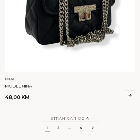
NINA
MODEL NINA
48,00
KM
STRANICA
1
OD
4
1
2
…
4