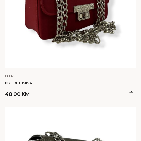
NINA
MODEL NINA
48,00
KM