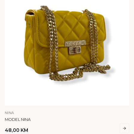
NINA
MODEL NINA
48,00
KM