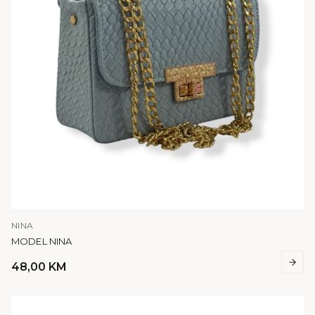
NINA
MODEL NINA
48,00
KM