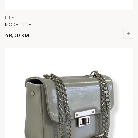
NINA
MODEL NINA
48,00
KM