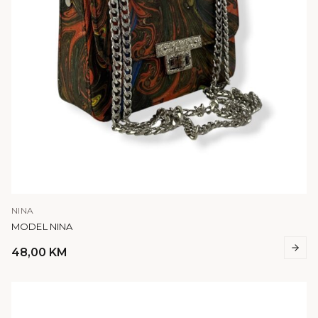
NINA
MODEL NINA
48,00
KM