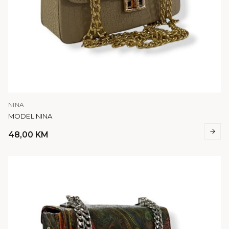
NINA
MODEL NINA
48,00
KM