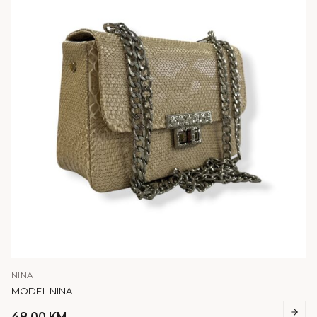
NINA
MODEL NINA
48,00
KM