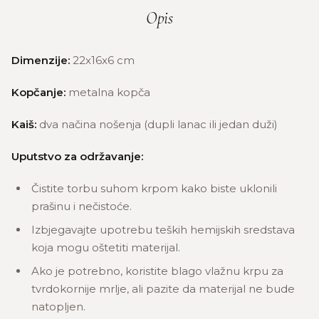
Opis
Dimenzije:
22x16x6 cm
Kopčanje:
metalna kopča
Kaiš:
dva načina nošenja (dupli lanac ili jedan duži)
Uputstvo za održavanje:
Čistite torbu suhom krpom kako biste uklonili
prašinu i nečistoće.
Izbjegavajte upotrebu teških hemijskih sredstava
koja mogu oštetiti materijal.
Ako je potrebno, koristite blago vlažnu krpu za
tvrdokornije mrlje, ali pazite da materijal ne bude
natopljen.