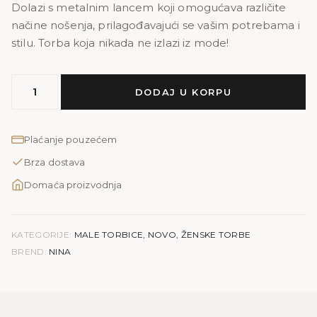
Dolazi s metalnim lancem koji omogućava različite
načine nošenja, prilagođavajući se vašim potrebama i
stilu. Torba koja nikada ne izlazi iz mode!
MODEL
DODAJ U KORPU
NINA
količina
Plaćanje pouzećem
Brza dostava
Domaća proizvodnja
KATEGORIJE:
MALE TORBICE
,
NOVO
,
ŽENSKE TORBE
BREND:
NINA