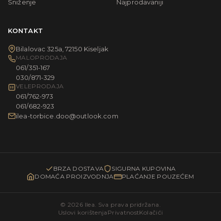
Sniženje
Najprodavaniji
KONTAKT
Bilalovac 325a, 72150 Kiseljak
MALOPRODAJA
061/351-167
030/871-329
VELEPRODAJA
061/762-973
061/682-923
ilea-torbice.doo@outlook.com
BRZA DOSTAVA
SIGURNA KUPOVINA
DOMAĆA PROIZVODNJA
PLAĆANJE POUZEĆEM
© 2026 Ilea. Sva prava pridržana.
Uslovi korištenja
Privatnost
Kolačići