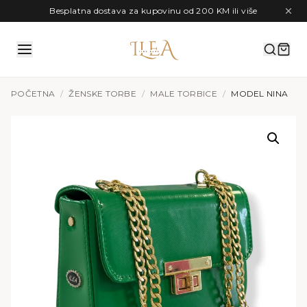
Preskoči na sadržaj
Besplatna dostava za kupovinu od 200 KM ili više
POČETNA
/
ŽENSKE TORBE
/
MALE TORBICE
/
MODEL NINA