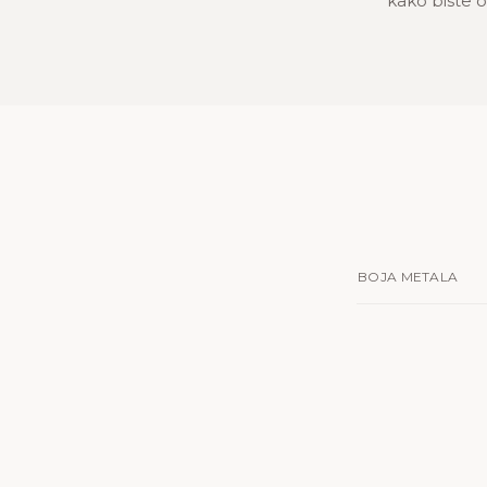
kako biste oč
BOJA METALA