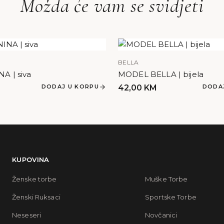
Možda će vam se svidjeti
BELLA
A | siva
MODEL BELLA | bijela
DODAJ U KORPU
42,00
KM
DODA
KUPOVINA
Ženske torbe
Muške Torbe
Ženski Ruksaci
Sportske Torbe
Neseseri
Novčanici