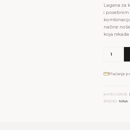
Lagana za k
i posebnim p
kombinaciju
načine noše
koja nikada 
MODEL
NINA
količina
Plaćanje 
KATEGORIJE:
BREND:
NINA