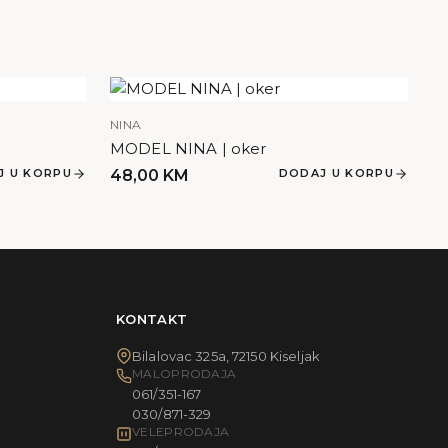
NINA
MODEL NINA | oker
J U KORPU
48,00
KM
DODAJ U KORPU
KONTAKT
Bilalovac 325a, 72150 Kiseljak
MALOPRODAJA
061/351-167
030/871-329
VELEPRODAJA