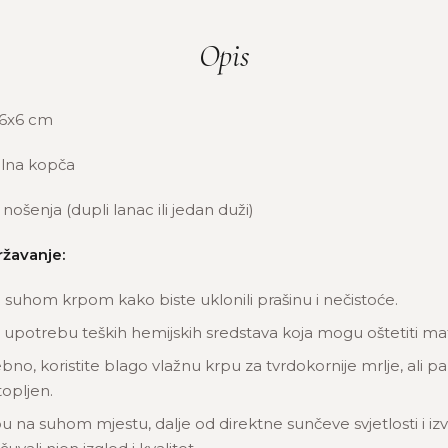
Opis
6x6 cm
lna kopča
nošenja (dupli lanac ili jedan duži)
ržavanje:
u suhom krpom kako biste uklonili prašinu i nečistoće.
 upotrebu teških hemijskih sredstava koja mogu oštetiti mate
bno, koristite blago vlažnu krpu za tvrdokornije mrlje, ali pa
opljen.
u na suhom mjestu, dalje od direktne sunčeve svjetlosti i izv