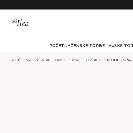
Preskoči na sadržaj
POČETNA
ŽENSKE TORBE
MUŠKE TO
POČETNA
/
ŽENSKE TORBE
/
MALE TORBICE
/
MODEL NINA