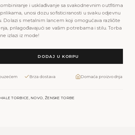
ombiniranje i usklađivanje sa svakodnevnim outfitima
rilikama, unosi dozu sofisticiranosti u svaku odjevnu
. Dolazi s metalnim lancem koji omogućava različite
nja, prilagođavajući se vašim potrebama i stilu. Torba
ne izlazi iz mode!
DODAJ U KORPU
pouzećem
Brza dostava
Domaća proizvodnja
MALE TORBICE
,
NOVO
,
ŽENSKE TORBE