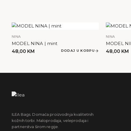
NINA
NINA
MODEL NINA | mint
MODEL NIN
48,00
KM
DODAJ U KORPU
48,00
KM
ILEA Bags. Domaća proizvodnja kvalitetnih
kožnih torbi. Maloprodaja, veleprodaja i
partnerstva širom regije.