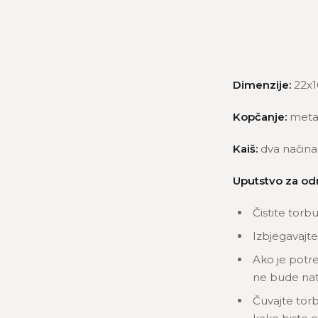
Dimenzije:
22x1
Kopčanje:
meta
Kaiš:
dva načina 
Uputstvo za od
Čistite torb
Izbjegavajte
Ako je potre
ne bude nat
Čuvajte torb