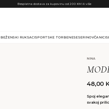
Besplatna dostava za kupovinu od 200 KM ili više
RBE
ŽENSKI RUKSACI
SPORTSKE TORBE
NESESERI
NOVČANICI
S
NINA
MODE
48,00
Spoj eleganc
svakoj prilic