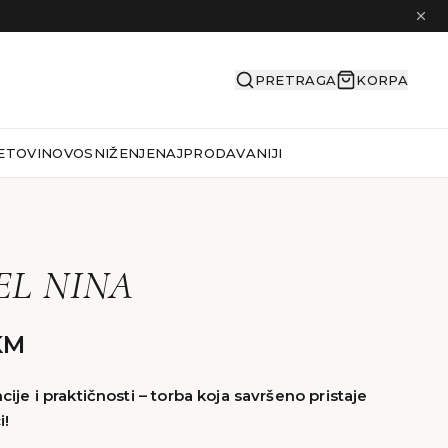
PRETRAGA
KORPA
ETOVI
NOVO
SNIŽENJE
NAJPRODAVANIJI
L NINA
KM
ije i praktičnosti – torba koja savršeno pristaje
i!