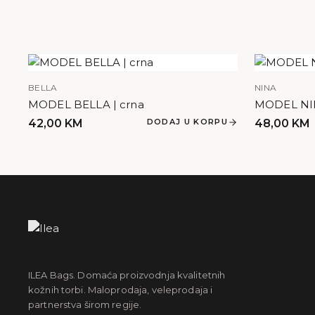
BELLA
NINA
MODEL BELLA | crna
MODEL NIN
42,00
KM
DODAJ U KORPU
48,00
KM
ILEA Bags. Domaća proizvodnja kvalitetnih
kožnih torbi. Maloprodaja, veleprodaja i
partnerstva širom regije.