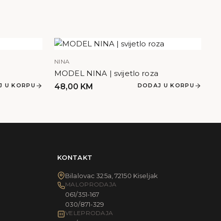
NINA
MODEL NINA | svijetlo roza
J U KORPU
48,00
KM
DODAJ U KORPU
KONTAKT
Bilalovac 325a, 72150 Kiseljak
MALOPRODAJA
061/351-167
030/871-329
VELEPRODAJA