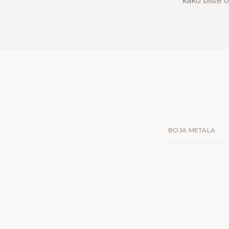
kako biste oč
BOJA METALA