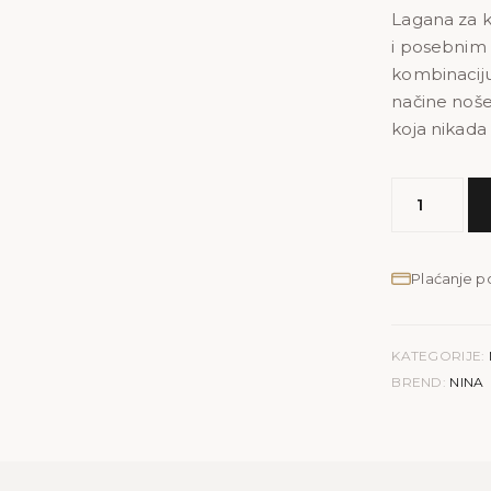
Lagana za k
i posebnim p
kombinaciju
načine noše
koja nikada 
MODEL
NINA
količina
Plaćanje 
KATEGORIJE:
BREND:
NINA