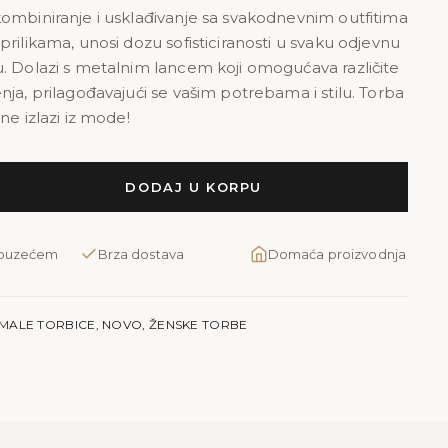
ombiniranje i usklađivanje sa svakodnevnim outfitima
rilikama, unosi dozu sofisticiranosti u svaku odjevnu
. Dolazi s metalnim lancem koji omogućava različite
nja, prilagođavajući se vašim potrebama i stilu. Torba
ne izlazi iz mode!
DODAJ U KORPU
pouzećem
Brza dostava
Domaća proizvodnja
MALE TORBICE
,
NOVO
,
ŽENSKE TORBE