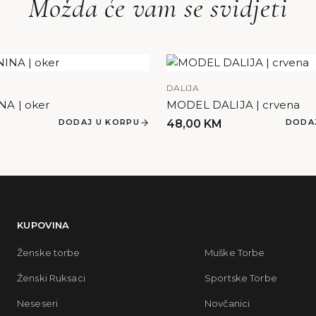
Možda će vam se svidjeti
DALIJA
A | oker
MODEL DALIJA | crvena
DODAJ U KORPU
48,00
KM
DODA
KUPOVINA
Ženske torbe
Muške Torbe
Ženski Ruksaci
Sportske Torbe
Neseseri
Novčanici