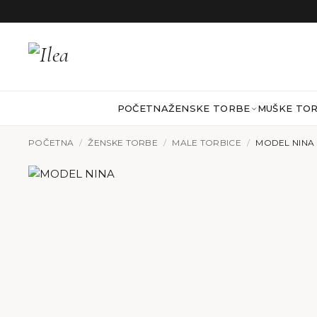
Preskoči na sadržaj
POČETNA
ŽENSKE TORBE
MUŠKE TO
POČETNA
/
ŽENSKE TORBE
/
MALE TORBICE
/
MODEL NINA