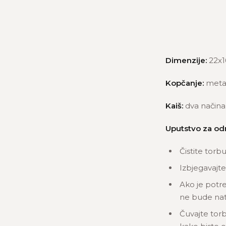
Dimenzije:
22x1
Kopčanje:
meta
Kaiš:
dva načina 
Uputstvo za od
Čistite torb
Izbjegavajte
Ako je potre
ne bude nat
Čuvajte torb