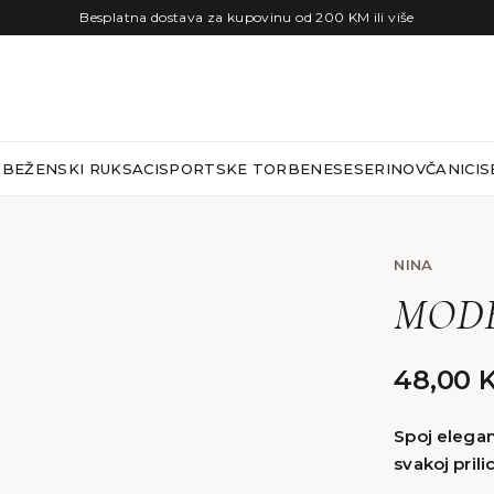
Besplatna dostava za kupovinu od 200 KM ili više
RBE
ŽENSKI RUKSACI
SPORTSKE TORBE
NESESERI
NOVČANICI
S
NINA
MODE
48,00
Spoj eleganc
svakoj prilic