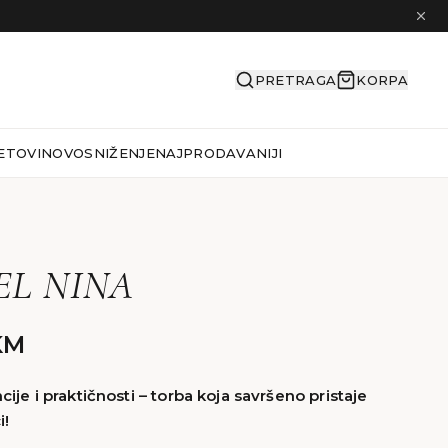
PRETRAGA
KORPA
ETOVI
NOVO
SNIŽENJE
NAJPRODAVANIJI
L NINA
KM
ije i praktičnosti – torba koja savršeno pristaje
i!