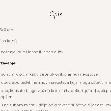
Opis
6x6 cm
lna kopča
nošenja (dupli lanac ili jedan duži)
ržavanje:
u suhom krpom kako biste uklonili prašinu i nečistoće.
 upotrebu teških hemijskih sredstava koja mogu oštetiti mate
bno, koristite blago vlažnu krpu za tvrdokornije mrlje, ali pa
opljen.
u na suhom mjestu, dalje od direktne sunčeve svjetlosti i izv