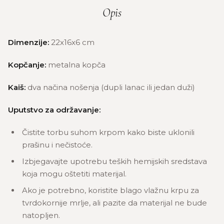
Opis
Dimenzije:
22x16x6 cm
Kopčanje:
metalna kopča
Kaiš:
dva načina nošenja (dupli lanac ili jedan duži)
Uputstvo za održavanje:
Čistite torbu suhom krpom kako biste uklonili
prašinu i nečistoće.
Izbjegavajte upotrebu teških hemijskih sredstava
koja mogu oštetiti materijal.
Ako je potrebno, koristite blago vlažnu krpu za
tvrdokornije mrlje, ali pazite da materijal ne bude
natopljen.