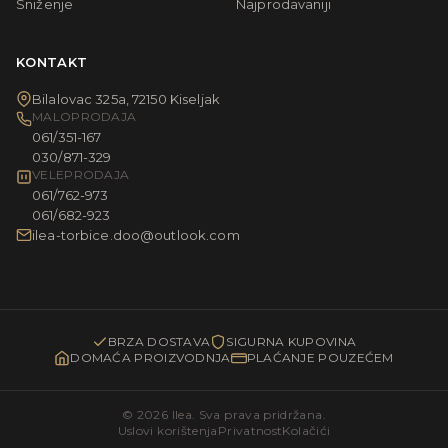
Sniženje
Najprodavaniji
KONTAKT
Bilalovac 325a, 72150 Kiseljak
MALOPRODAJA
061/351-167
030/871-329
VELEPRODAJA
061/762-973
061/682-923
ilea-torbice.doo@outlook.com
BRZA DOSTAVA
SIGURNA KUPOVINA
DOMAĆA PROIZVODNJA
PLAĆANJE POUZEĆEM
© 2026 Ilea. Sva prava pridržana.
Uslovi korištenja
Privatnost
Kolačići