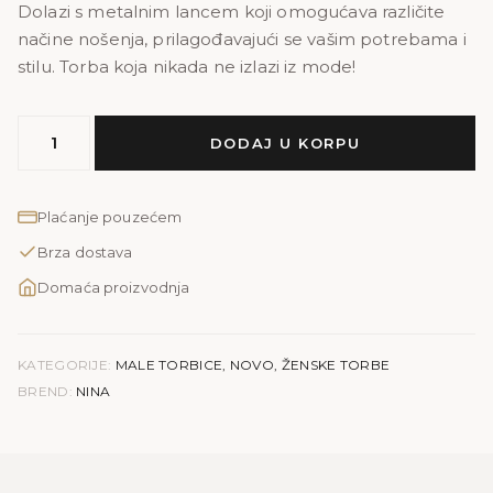
Dolazi s metalnim lancem koji omogućava različite
načine nošenja, prilagođavajući se vašim potrebama i
stilu. Torba koja nikada ne izlazi iz mode!
MODEL
DODAJ U KORPU
NINA
količina
Plaćanje pouzećem
Brza dostava
Domaća proizvodnja
KATEGORIJE:
MALE TORBICE
,
NOVO
,
ŽENSKE TORBE
BREND:
NINA