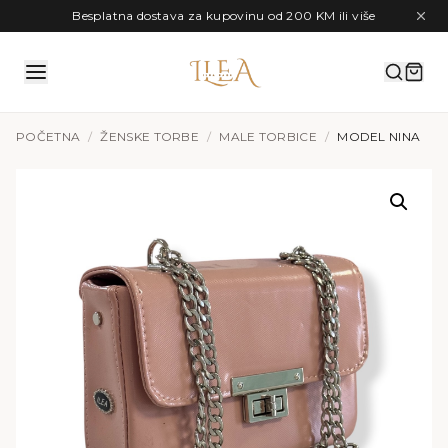
Preskoči na sadržaj
Besplatna dostava za kupovinu od 200 KM ili više
POČETNA
/
ŽENSKE TORBE
/
MALE TORBICE
/
MODEL NINA