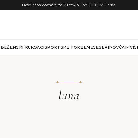
Besplatna dostava za kupovinu od 200 KM ili više
RBE
ŽENSKI RUKSACI
SPORTSKE TORBE
NESESERI
NOVČANICI
S
luna