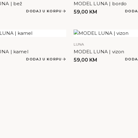
NA | bež
MODEL LUNA | bordo
DODAJ U KORPU
59,00
KM
DODA
LUNA
NA | kamel
MODEL LUNA | vizon
DODAJ U KORPU
59,00
KM
DODA