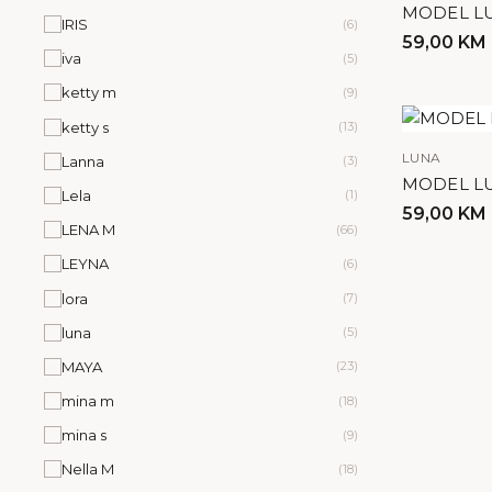
MODEL LU
IRIS
(6)
59,00
KM
iva
(5)
ketty m
(9)
ketty s
(13)
LUNA
Lanna
(3)
MODEL LU
Lela
(1)
59,00
KM
LENA M
(66)
LEYNA
(6)
lora
(7)
luna
(5)
MAYA
(23)
mina m
(18)
mina s
(9)
Nella M
(18)