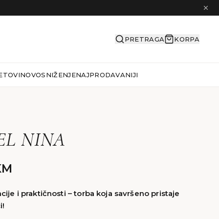
PRETRAGA
KORPA
ETOVI
NOVO
SNIŽENJE
NAJPRODAVANIJI
L NINA
KM
ije i praktičnosti – torba koja savršeno pristaje
i!