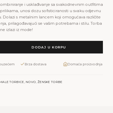
ombiniranje i usklađivanje sa svakodnevnim outfitima
rilikama, unosi dozu sofisticiranosti u svaku odjevnu
. Dolazi s metalnim lancem koji omogućava različite
nja, prilagođavajući se vašim potrebama i stilu. Torba
ne izlazi iz mode!
DODAJ U KORPU
pouzećem
Brza dostava
Domaća proizvodnja
MALE TORBICE
,
NOVO
,
ŽENSKE TORBE