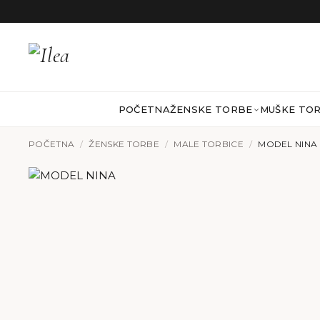
Preskoči na sadržaj
POČETNA
ŽENSKE TORBE
MUŠKE TO
POČETNA
/
ŽENSKE TORBE
/
MALE TORBICE
/
MODEL NINA