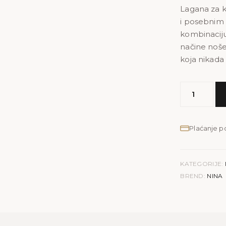
Lagana za k
i posebnim p
kombinaciju
načine noše
koja nikada 
MODEL
NINA
količina
Plaćanje 
KATEGORIJE:
BREND:
NINA