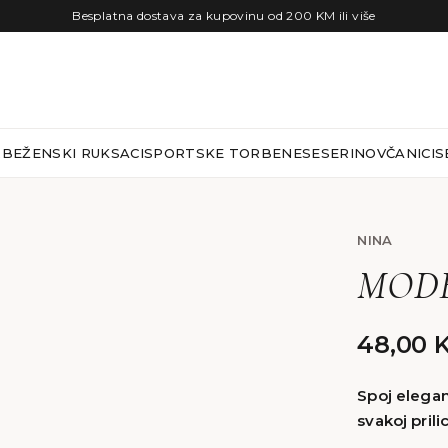
Besplatna dostava za kupovinu od 200 KM ili više
RBE
ŽENSKI RUKSACI
SPORTSKE TORBE
NESESERI
NOVČANICI
S
NINA
MODE
48,00
Spoj eleganc
svakoj prilic