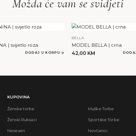
Možda će vam se svidjeti
BELLA
 | svijetlo roza
MODEL BELLA | crna
DODAJ U KORPU
42,00
KM
DODA
KUPOVINA
Ženske torbe
Muške Torbe
Ženski Ruksaci
Sportske Torbe
Neseseri
Novčanici