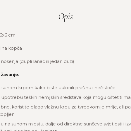
Opis
6x6 cm
lna kopča
nošenja (dupli lanac ili jedan duži)
ržavanje:
u suhom krpom kako biste uklonili prašinu i nečistoće.
 upotrebu teških hemijskih sredstava koja mogu oštetiti mate
bno, koristite blago vlažnu krpu za tvrdokornije mrlje, ali pa
opljen.
u na suhom mjestu, dalje od direktne sunčeve svjetlosti i izv