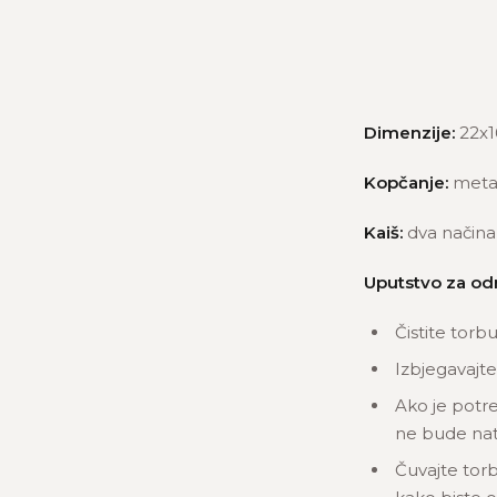
Dimenzije:
22x1
Kopčanje:
meta
Kaiš:
dva načina 
Uputstvo za od
Čistite torb
Izbjegavajte
Ako je potre
ne bude nat
Čuvajte torb