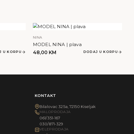
NINA
MODEL NINA | plava
J U KORPU
48,00
KM
DODAJ U KORPU
KONTAKT
Bilalovac 325a, 72150 Kiseljak
MALOPRODAJA
061/351-167
030/871-329
VELEPRODAJA