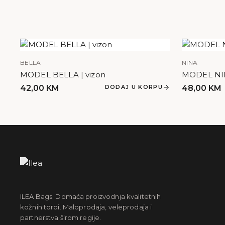
BELLA
NINA
MODEL BELLA | vizon
MODEL NINA
42,00
KM
DODAJ U KORPU
48,00
KM
ILEA Bags. Domaća proizvodnja kvalitetnih
kožnih torbi. Maloprodaja, veleprodaja i
partnerstva širom regije.