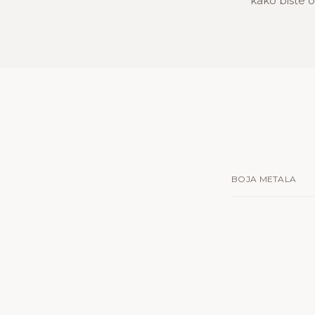
kako biste oč
BOJA METALA