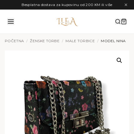
Preskoči na sadržaj
Besplatna dostava za kupovinu od 200 KM ili više
POČETNA
/
ŽENSKE TORBE
/
MALE TORBICE
/
MODEL NINA