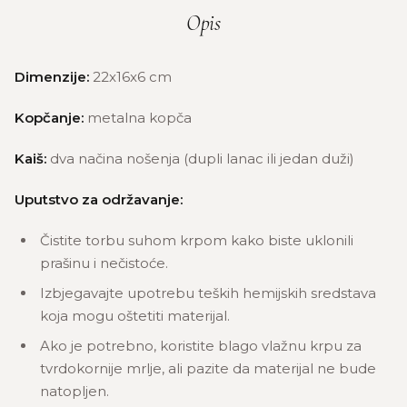
Opis
Dimenzije:
22x16x6 cm
Kopčanje:
metalna kopča
Kaiš:
dva načina nošenja (dupli lanac ili jedan duži)
Uputstvo za održavanje:
Čistite torbu suhom krpom kako biste uklonili
prašinu i nečistoće.
Izbjegavajte upotrebu teških hemijskih sredstava
koja mogu oštetiti materijal.
Ako je potrebno, koristite blago vlažnu krpu za
tvrdokornije mrlje, ali pazite da materijal ne bude
natopljen.