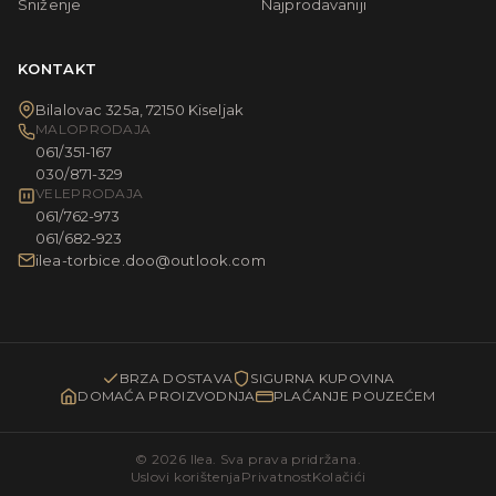
Sniženje
Najprodavaniji
KONTAKT
Bilalovac 325a, 72150 Kiseljak
MALOPRODAJA
061/351-167
030/871-329
VELEPRODAJA
061/762-973
061/682-923
ilea-torbice.doo@outlook.com
BRZA DOSTAVA
SIGURNA KUPOVINA
DOMAĆA PROIZVODNJA
PLAĆANJE POUZEĆEM
© 2026 Ilea. Sva prava pridržana.
Uslovi korištenja
Privatnost
Kolačići