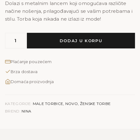
Dolazi s metalnim lancem koji omogućava različite
načine nošenja, prilagođavajući se vašim potrebama i
stilu. Torba koja nikada ne izlazi iz mode!
MODEL
DODAJ U KORPU
NINA
količina
Plaćanje pouzećem
Brza dostava
Domaća proizvodnja
KATEGORIJE:
MALE TORBICE
,
NOVO
,
ŽENSKE TORBE
BREND:
NINA