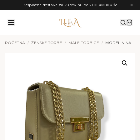
Preskoči na sadržaj
Besplatna dostava za kupovinu od 200 KM ili više
POČETNA
/
ŽENSKE TORBE
/
MALE TORBICE
/
MODEL NINA