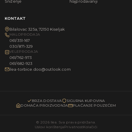
Sniženje
Najprodavaniji
KONTAKT
Bilalovac 325a, 72150 Kiseljak
MALOPRODAJA
061/351-167
030/871-329
VELEPRODAJA
061/762-973
061/682-923
ilea-torbice.doo@outlook.com
BRZA DOSTAVA
SIGURNA KUPOVINA
DOMAĆA PROIZVODNJA
PLAĆANJE POUZEĆEM
© 2026 Ilea. Sva prava pridržana.
Uslovi korištenja
Privatnost
Kolačići