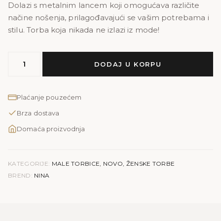
Dolazi s metalnim lancem koji omogućava različite
načine nošenja, prilagođavajući se vašim potrebama i
stilu. Torba koja nikada ne izlazi iz mode!
MODEL
DODAJ U KORPU
NINA
količina
Plaćanje pouzećem
Brza dostava
Domaća proizvodnja
KATEGORIJE:
MALE TORBICE
,
NOVO
,
ŽENSKE TORBE
BREND:
NINA