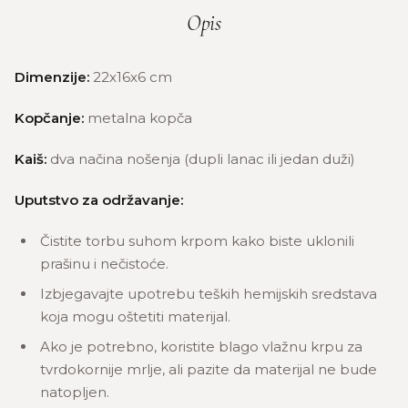
Opis
Dimenzije:
22x16x6 cm
Kopčanje:
metalna kopča
Kaiš:
dva načina nošenja (dupli lanac ili jedan duži)
Uputstvo za održavanje:
Čistite torbu suhom krpom kako biste uklonili
prašinu i nečistoće.
Izbjegavajte upotrebu teških hemijskih sredstava
koja mogu oštetiti materijal.
Ako je potrebno, koristite blago vlažnu krpu za
tvrdokornije mrlje, ali pazite da materijal ne bude
natopljen.