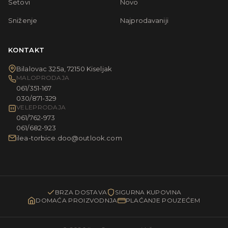
Setovi
Novo
Sniženje
Najprodavaniji
KONTAKT
Bilalovac 325a, 72150 Kiseljak
MALOPRODAJA
061/351-167
030/871-329
VELEPRODAJA
061/762-973
061/682-923
ilea-torbice.doo@outlook.com
BRZA DOSTAVA
SIGURNA KUPOVINA
DOMAĆA PROIZVODNJA
PLAĆANJE POUZEĆEM