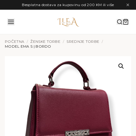
Preskoči na sadržaj
Besplatna dostava za kupovinu od 200 KM ili više
POČETNA
/
ŽENSKE TORBE
/
SREDNJE TORBE
/
MODEL EMA S | BORDO