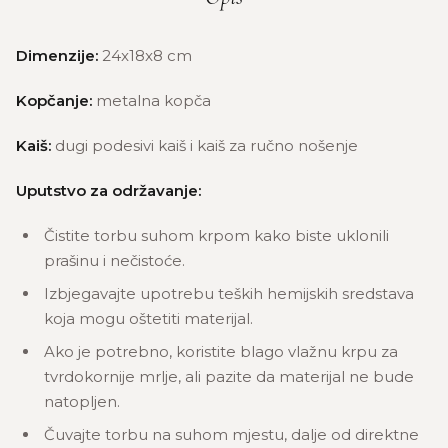
Dimenzije:
24x18x8 cm
Kopčanje:
metalna kopča
Kaiš:
dugi podesivi kaiš i kaiš za ručno nošenje
Uputstvo za održavanje:
Čistite torbu suhom krpom kako biste uklonili
prašinu i nečistoće.
Izbjegavajte upotrebu teških hemijskih sredstava
koja mogu oštetiti materijal.
Ako je potrebno, koristite blago vlažnu krpu za
tvrdokornije mrlje, ali pazite da materijal ne bude
natopljen.
Čuvajte torbu na suhom mjestu, dalje od direktne