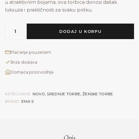
u atraktivnim bojama, ova torbica donosi dašak
luksuza i praktičnosti za svaku priliku.
MODEL
DODAJ U KORPU
EMA
S
|
Plaćanje pouzećem
bordo
Brza dostava
količina
Domaća proizvodnja
KATEGORIJE:
NOVO
,
SREDNJE TORBE
,
ŽENSKE TORBE
BREND:
EMA S
Opis