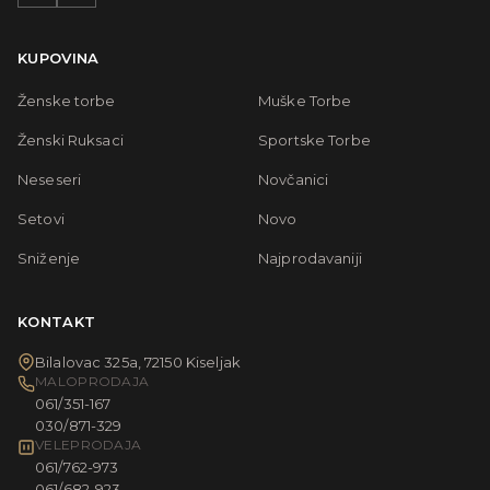
KUPOVINA
Ženske torbe
Muške Torbe
Ženski Ruksaci
Sportske Torbe
Neseseri
Novčanici
Setovi
Novo
Sniženje
Najprodavaniji
KONTAKT
Bilalovac 325a, 72150 Kiseljak
MALOPRODAJA
061/351-167
030/871-329
VELEPRODAJA
061/762-973
061/682-923