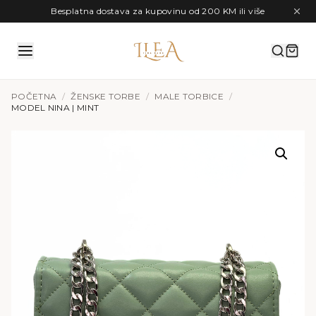
Preskoči na sadržaj
Besplatna dostava za kupovinu od 200 KM ili više
POČETNA
/
ŽENSKE TORBE
/
MALE TORBICE
/
MODEL NINA | MINT