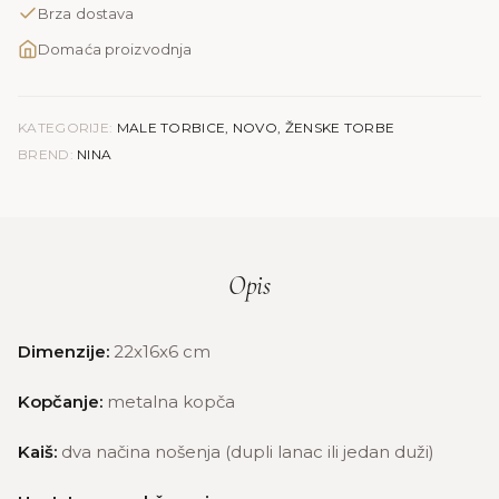
Brza dostava
Domaća proizvodnja
KATEGORIJE:
MALE TORBICE
,
NOVO
,
ŽENSKE TORBE
BREND:
NINA
Opis
Dimenzije:
22x16x6 cm
Kopčanje:
metalna kopča
Kaiš:
dva načina nošenja (dupli lanac ili jedan duži)