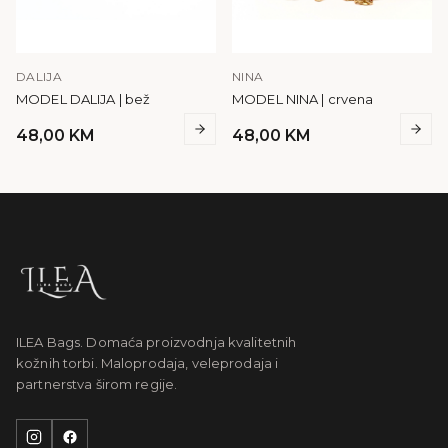
DALIJA
NINA
MODEL DALIJA | bež
MODEL NINA | crvena
48,00
KM
48,00
KM
ILEA Bags. Domaća proizvodnja kvalitetnih
kožnih torbi. Maloprodaja, veleprodaja i
partnerstva širom regije.