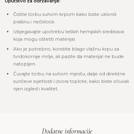
Uputstvo za održavanje:
Čistite torbu suhom krpom kako biste uklonili
prašinu i nečistoće.
Izbjegavajte upotrebu teških hemijskih sredstava
koja mogu oštetiti materijal.
Ako je potrebno, koristite blago vlažnu krpu za
tvrdokornije mrlje, ali pazite da materijal ne bude
natopljen.
Čuvajte torbu na suhom mjestu, dalje od direktne
sunčeve svjetlosti i izvora toplote, kako biste očuvali
njen izgled i kvalitet.
Dodatne informacije