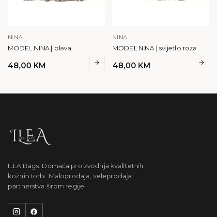
NINA
NINA
MODEL NINA | plava
MODEL NINA | svijetlo roza
48,00
KM
48,00
KM
ILEA Bags. Domaća proizvodnja kvalitetnih
kožnih torbi. Maloprodaja, veleprodaja i
partnerstva širom regije.