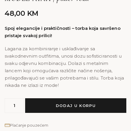
48,00
KM
Spoj elegancije i praktičnosti – torba koja savršeno
pristaje svakoj prilici!
Lagana za kombiniranje i usklađivanje sa
svakodnevnim outfitima, unosi dozu sofisticiranosti u
svaku odjevnu kombinaciju. Dolazi s metalnim
lancem koji omogućava različite načine nošenja,
prilagođavajući se vašim potrebama i stilu. Torba koja
nikada ne izlazi iz mode!
MODEL
DODAJ U KORPU
NINA
|
puder
Plaćanje pouzećem
roza