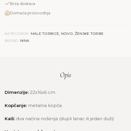
Brza dostava
količina
Domaća proizvodnja
KATEGORIJE:
MALE TORBICE
,
NOVO
,
ŽENSKE TORBE
BREND:
NINA
Opis
Dimenzije:
22x16x6 cm
Kopčanje:
metalna kopča
Kaiš:
dva načina nošenja (dupli lanac ili jedan duži)