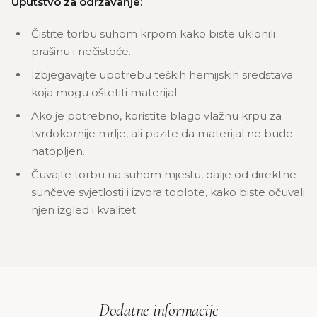
Uputstvo za održavanje:
Čistite torbu suhom krpom kako biste uklonili
prašinu i nečistoće.
Izbjegavajte upotrebu teških hemijskih sredstava
koja mogu oštetiti materijal.
Ako je potrebno, koristite blago vlažnu krpu za
tvrdokornije mrlje, ali pazite da materijal ne bude
natopljen.
Čuvajte torbu na suhom mjestu, dalje od direktne
sunčeve svjetlosti i izvora toplote, kako biste očuvali
njen izgled i kvalitet.
Dodatne informacije