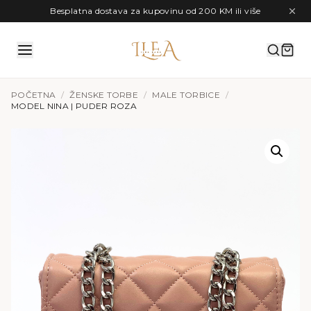
Preskoči na sadržaj
Besplatna dostava za kupovinu od 200 KM ili više
POČETNA
/
ŽENSKE TORBE
/
MALE TORBICE
/
MODEL NINA | PUDER ROZA