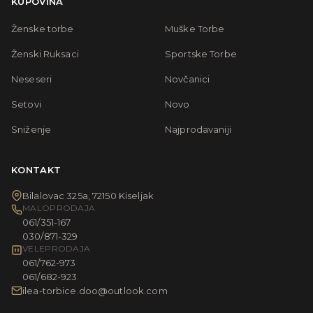
KUPOVINA
Ženske torbe
Muške Torbe
Ženski Ruksaci
Sportske Torbe
Neseseri
Novčanici
Setovi
Novo
Sniženje
Najprodavaniji
KONTAKT
Bilalovac 325a, 72150 Kiseljak
MALOPRODAJA
061/351-167
030/871-329
VELEPRODAJA
061/762-973
061/682-923
ilea-torbice.doo@outlook.com