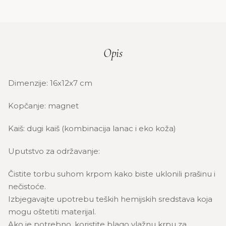
Opis
Dimenzije: 16x12x7 cm
Kopčanje: magnet
Kaiš: dugi kaiš (kombinacija lanac i eko koža)
Uputstvo za održavanje:
Čistite torbu suhom krpom kako biste uklonili prašinu i
nečistoće.
Izbjegavajte upotrebu teških hemijskih sredstava koja
mogu oštetiti materijal.
Ako je potrebno, koristite blago vlažnu krpu za