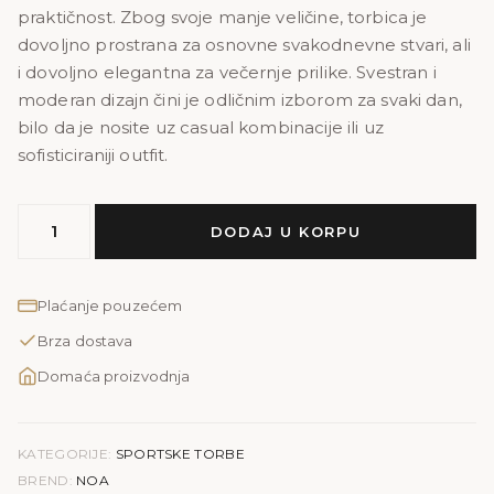
praktičnost. Zbog svoje manje veličine, torbica je
dovoljno prostrana za osnovne svakodnevne stvari, ali
i dovoljno elegantna za večernje prilike. Svestran i
moderan dizajn čini je odličnim izborom za svaki dan,
bilo da je nosite uz casual kombinacije ili uz
sofisticiraniji outfit.
NOA
DODAJ U KORPU
PRINT
TEGET
količina
Plaćanje pouzećem
Brza dostava
Domaća proizvodnja
KATEGORIJE:
SPORTSKE TORBE
BREND:
NOA