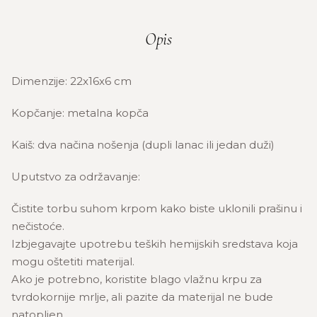
Opis
Dimenzije: 22x16x6 cm
Kopčanje: metalna kopča
Kaiš: dva načina nošenja (dupli lanac ili jedan duži)
Uputstvo za održavanje:
Čistite torbu suhom krpom kako biste uklonili prašinu i
nečistoće.
Izbjegavajte upotrebu teških hemijskih sredstava koja
mogu oštetiti materijal.
Ako je potrebno, koristite blago vlažnu krpu za
tvrdokornije mrlje, ali pazite da materijal ne bude
natopljen.