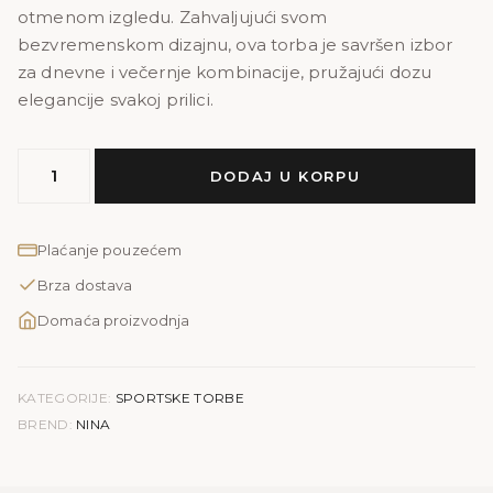
otmenom izgledu. Zahvaljujući svom
bezvremenskom dizajnu, ova torba je savršen izbor
za dnevne i večernje kombinacije, pružajući dozu
elegancije svakoj prilici.
NINA
DODAJ U KORPU
PRINT
količina
Plaćanje pouzećem
Brza dostava
Domaća proizvodnja
KATEGORIJE:
SPORTSKE TORBE
BREND:
NINA