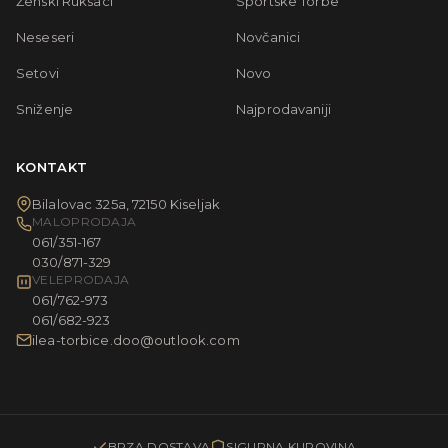
Ženski Ruksaci
Sportske Torbe
Neseseri
Novčanici
Setovi
Novo
Sniženje
Najprodavaniji
KONTAKT
Bilalovac 325a, 72150 Kiseljak
MALOPRODAJA
061/351-167
030/871-329
VELEPRODAJA
061/762-973
061/682-923
ilea-torbice.doo@outlook.com
BRZA DOSTAVA
SIGURNA KUPOVINA