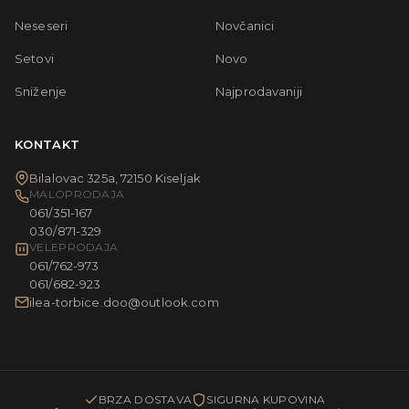
Neseseri
Novčanici
Setovi
Novo
Sniženje
Najprodavaniji
KONTAKT
Bilalovac 325a, 72150 Kiseljak
MALOPRODAJA
061/351-167
030/871-329
VELEPRODAJA
061/762-973
061/682-923
ilea-torbice.doo@outlook.com
BRZA DOSTAVA
SIGURNA KUPOVINA