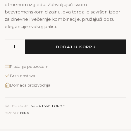
otmenom izgledu. Zahvaljujući svom
bezvremenskom dizajnu, ova torba je savršen izbor
za dnevne i večernje kombinacije, pružajući dozu
elegancije svakoj prilici.
NINA
DODAJ U KORPU
PRINT
količina
Plaćanje pouzećem
Brza dostava
Domaća proizvodnja
KATEGORIJE:
SPORTSKE TORBE
BREND:
NINA