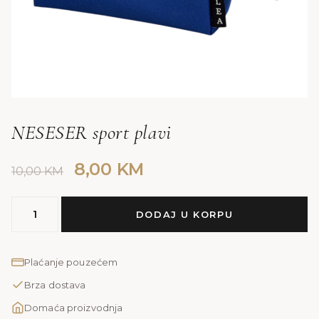
NESESER sport plavi
Original
Current
8,00
KM
10,00
KM
price
price
NESESER
was:
is:
DODAJ U KORPU
sport
10,00 KM.
8,00 KM.
plavi
količina
Plaćanje pouzećem
Brza dostava
Domaća proizvodnja