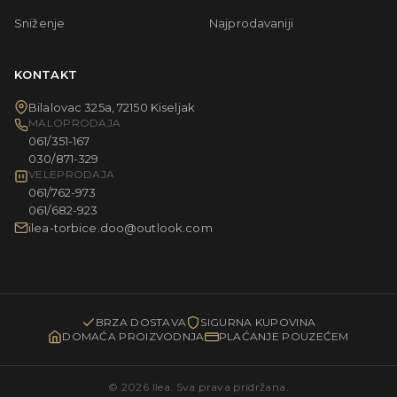
Sniženje
Najprodavaniji
KONTAKT
Bilalovac 325a, 72150 Kiseljak
MALOPRODAJA
061/351-167
030/871-329
VELEPRODAJA
061/762-973
061/682-923
ilea-torbice.doo@outlook.com
BRZA DOSTAVA
SIGURNA KUPOVINA
DOMAĆA PROIZVODNJA
PLAĆANJE POUZEĆEM
© 2026 Ilea. Sva prava pridržana.