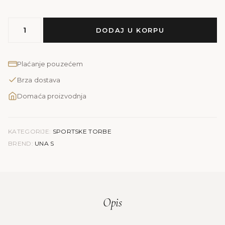
UNA
DODAJ U KORPU
S
PRINT
količina
Plaćanje pouzećem
Brza dostava
Domaća proizvodnja
KATEGORIJE:
SPORTSKE TORBE
BREND:
UNA S
Opis