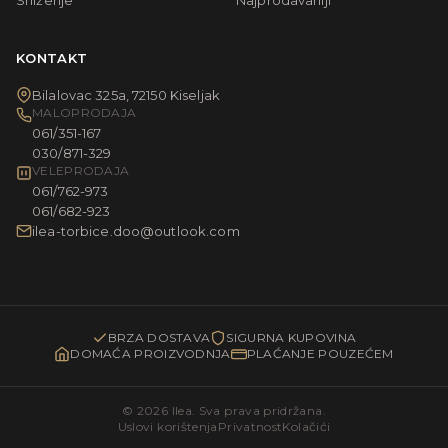
Sniženje
Najprodavaniji
KONTAKT
Bilalovac 325a, 72150 Kiseljak
MALOPRODAJA
061/351-167
030/871-329
VELEPRODAJA
061/762-973
061/682-923
ilea-torbice.doo@outlook.com
BRZA DOSTAVA
SIGURNA KUPOVINA
DOMAĆA PROIZVODNJA
PLAĆANJE POUZEĆEM
© 2026 Ilea. Sva prava pridržana.
Uslovi korištenja
Privatnost
Kolačići