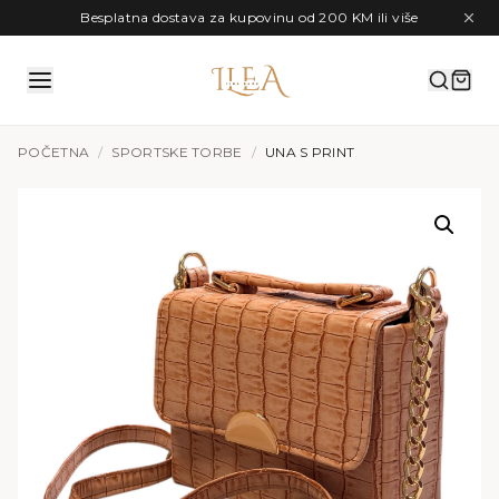
Preskoči na sadržaj
Besplatna dostava za kupovinu od 200 KM ili više
POČETNA
/
SPORTSKE TORBE
/
UNA S PRINT