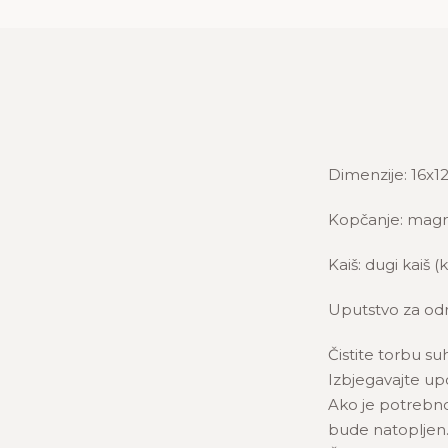
Dimenzije: 16x1
Kopčanje: mag
Kaiš: dugi kaiš 
Uputstvo za odr
Čistite torbu su
Izbjegavajte upo
Ako je potrebno,
bude natopljen