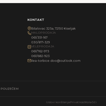
KONTAKT
Bilalovac 325a, 72150 Kiseljak
MALOPRODAJA
061/351-167
030/871-329
VELEPRODAJA
061/762-973
061/682-923
ilea-torbice.doo@outlook.com
E POUZEĆEM
Uslovi korištenja
Privatnost
Kolačići