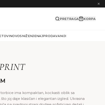
PRETRAGA
KORPA
ETOVI
NOVO
SNIŽENJE
NAJPRODAVANIJI
PRINT
KM
torbice ima kompaktan, kockasti oblik sa
to joj daje klasičan i elegantan izgled. Ukrasna
a na prednjoj strani dodaje sofisticiran detalj i