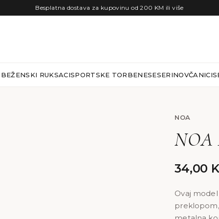
Besplatna dostava za kupovinu od 200 KM ili više
RBE
ŽENSKI RUKSACI
SPORTSKE TORBE
NESESERI
NOVČANICI
S
NOA
NOA 
34,00
Ovaj model 
preklopom, š
metalna kopč