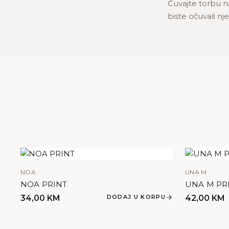
Čuvajte torbu na
biste očuvali nje
NOA
UNA M
NOA PRINT
UNA M PR
34,00
KM
DODAJ U KORPU
42,00
KM