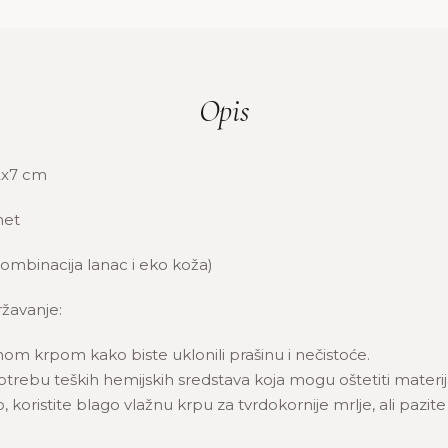
Opis
2x7 cm
net
(kombinacija lanac i eko koža)
žavanje:
hom krpom kako biste uklonili prašinu i nečistoće.
trebu teških hemijskih sredstava koja mogu oštetiti materij
 koristite blago vlažnu krpu za tvrdokornije mrlje, ali pazite
.