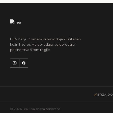
ILEA Bags. Domaća proizvodnja kvalitetnih
kožnih torbi. Maloprodaja, veleprodaja i
partnerstva širom regije.
BRZA DO
© 2026 Ilea. Sva prava pridržana.