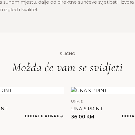
 suhom mjestu, dalje od direktne sunčeve svjetlosti i izvora
n izgled i kvalitet.
SLIČNO
Možda će vam se svidjeti
UNA S
INT
UNA S PRINT
DODAJ U KORPU
36,00
KM
DODA