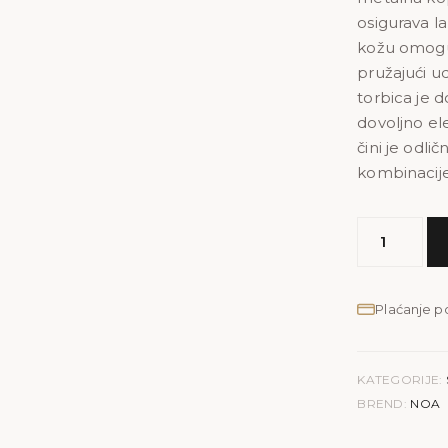
osigurava la
kožu omoguć
pružajući u
torbica je d
dovoljno el
čini je odli
kombinacije i
NOA
PRINT
količina
Plaćanje 
KATEGORIJE:
BREND:
NOA