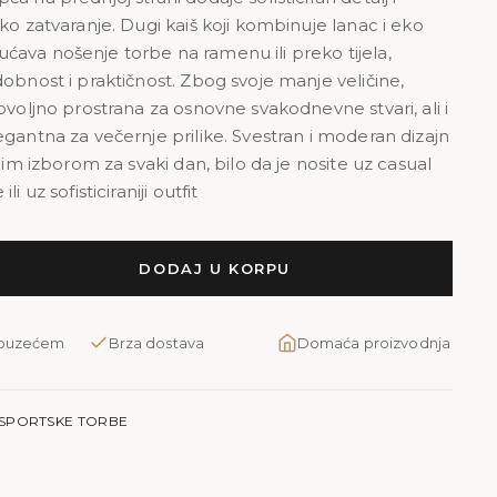
ko zatvaranje. Dugi kaiš koji kombinuje lanac i eko
ava nošenje torbe na ramenu ili preko tijela,
dobnost i praktičnost. Zbog svoje manje veličine,
ovoljno prostrana za osnovne svakodnevne stvari, ali i
egantna za večernje prilike. Svestran i moderan dizajn
čnim izborom za svaki dan, bilo da je nosite uz casual
li uz sofisticiraniji outfit
DODAJ U KORPU
pouzećem
Brza dostava
Domaća proizvodnja
SPORTSKE TORBE