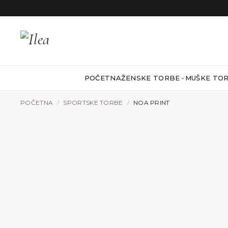
Preskoči na sadržaj
POČETNA
ŽENSKE TORBE
MUŠKE TO
POČETNA
/
SPORTSKE TORBE
/
NOA PRINT