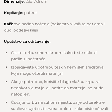
Dimenzije:
23x17x6 cm
Kopčanje:
patent
Kaiš:
dva načina nošenja (dekorativni kaiš sa perlama i
dugi podesivi kaiš)
Uputstvo za održavanje:
Čistite torbu suhom krpom kako biste uklonili
prašinu i nečistoće.
Izbjegavajte upotrebu teških hemijskih sredstava
koja mogu oštetiti materijal.
Ako je potrebno, koristite blago vlažnu krpu za
tvrdokornije mrlje, ali pazite da materijal ne bude
natopljen.
Čuvajte torbu na suhom mjestu, dalje od direktne
sunčeve svjetlosti i izvora toplote, kako biste očuvali