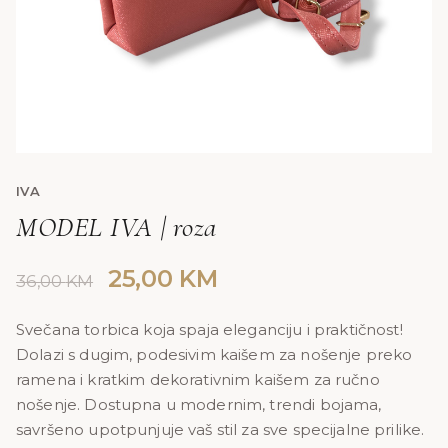
IVA
MODEL IVA | roza
Original
Current
25,00
KM
36,00
KM
price
price
was:
is:
Svečana torbica koja spaja eleganciju i praktičnost!
Dolazi s dugim, podesivim kaišem za nošenje preko
36,00 KM.
25,00 KM.
ramena i kratkim dekorativnim kaišem za ručno
nošenje. Dostupna u modernim, trendi bojama,
savršeno upotpunjuje vaš stil za sve specijalne prilike.