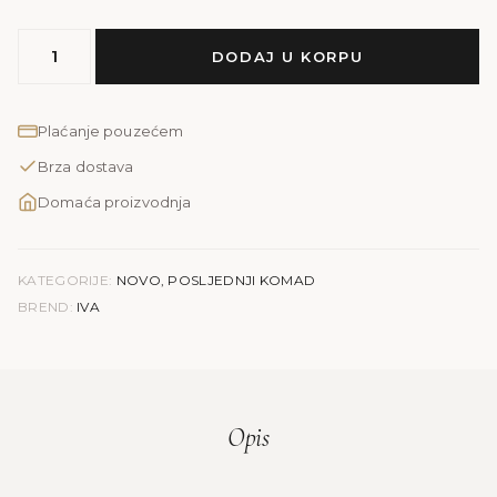
MODEL
DODAJ U KORPU
IVA
|
roza
Plaćanje pouzećem
količina
Brza dostava
Domaća proizvodnja
KATEGORIJE:
NOVO
,
POSLJEDNJI KOMAD
BREND:
IVA
Opis