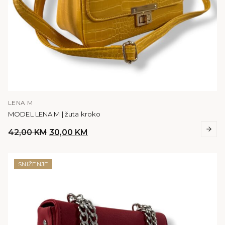
LENA M
MODEL LENA M | žuta kroko
Original
Current
42,00
KM
30,00
KM
price
price
was:
is:
42,00 KM.
30,00 KM.
SNIŽENJE