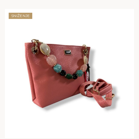
price
price
was:
is:
36,00 KM.
25,00 KM.
SNIŽENJE