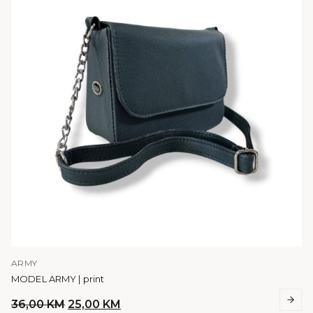
ARMY
MODEL ARMY | print
Original
Current
36,00
KM
25,00
KM