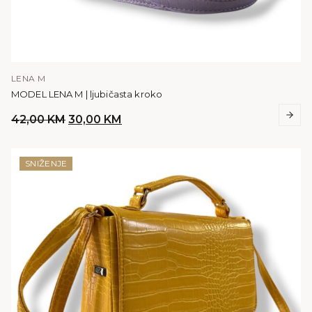
LENA M
MODEL LENA M | ljubičasta kroko
Original
Current
42,00
KM
30,00
KM
price
price
was:
is:
42,00 KM.
30,00 KM.
SNIŽENJE