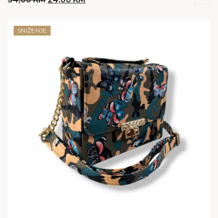
price
price
was:
is:
34,00 KM.
24,00 KM.
SNIŽENJE