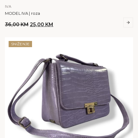
IVA
MODEL IVA | roza
Original
Current
36,00
KM
25,00
KM
price
price
was:
is:
36,00 KM.
25,00 KM.
SNIŽENJE