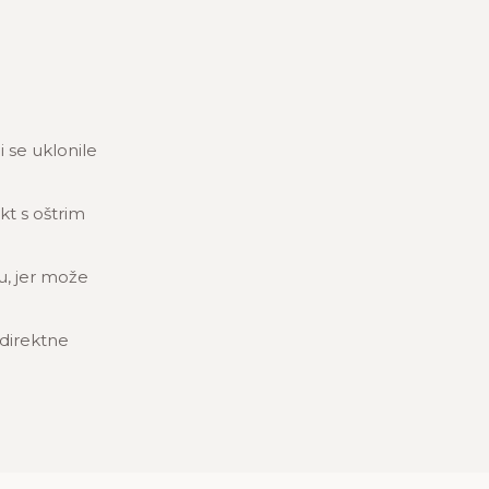
i se uklonile
kt s oštrim
u, jer može
 direktne