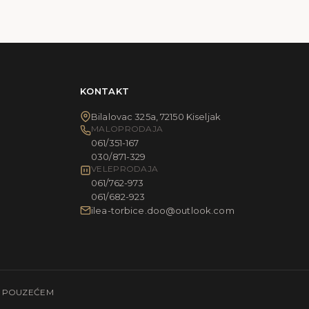
KONTAKT
Bilalovac 325a, 72150 Kiseljak
MALOPRODAJA
061/351-167
030/871-329
VELEPRODAJA
061/762-973
061/682-923
ilea-torbice.doo@outlook.com
E POUZEĆEM