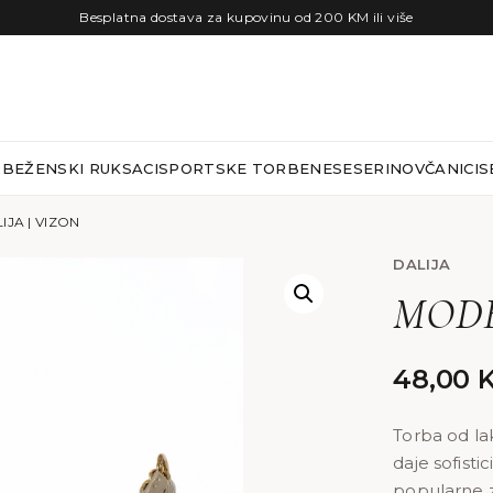
Besplatna dostava za kupovinu od 200 KM ili više
RBE
ŽENSKI RUKSACI
SPORTSKE TORBE
NESESERI
NOVČANICI
S
JA | VIZON
DALIJA
MODEL
48,00
Torba od lak
daje sofisti
popularne z