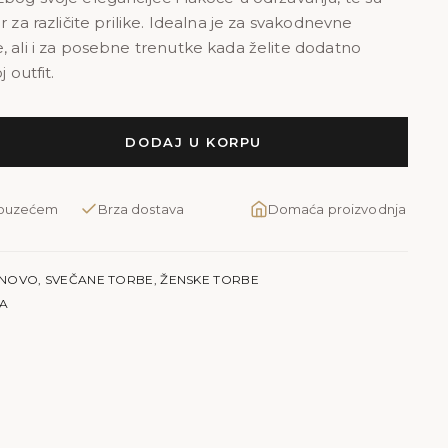
r za različite prilike. Idealna je za svakodnevne
, ali i za posebne trenutke kada želite dodatno
j outfit.
DODAJ U KORPU
pouzećem
Brza dostava
Domaća proizvodnja
NOVO
,
SVEČANE TORBE
,
ŽENSKE TORBE
JA