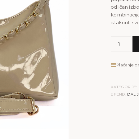
odličan izbo
kombinacije
istaknuti svo
MODEL
DALIJA
|
vizon
Plaćanje 
količina
KATEGORIJE:
BREND:
DALI