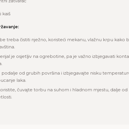
tni zatvarač
i kaiš
ržavanje:
be treba čistiti nježno, koristeći mekanu, vlažnu krpu kako b
avština.
erijal je osjetljiv na ogrebotine, pa je važno izbjegavati konta
.
 podalje od grubih površina i izbjegavajte nisku temperatur
ucanje laka.
oristite, čuvajte torbu na suhom i hladnom mjestu, dalje od
losti.