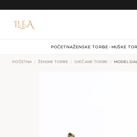
Preskoči na sadržaj
POČETNA
ŽENSKE TORBE
MUŠKE TO
POČETNA
/
ŽENSKE TORBE
/
SVEČANE TORBE
/
MODEL DALI