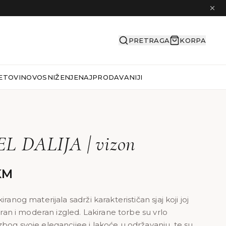
PRETRAGA
KORPA
ETOVI
NOVO
SNIŽENJE
NAJPRODAVANIJI
 DALIJA | vizon
KM
iranog materijala sadrži karakterističan sjaj koji joj
ciran i moderan izgled. Lakirane torbe su vrlo
bog svoje elegancijee i lakoće u održavanju, te su