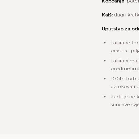
Kopčanje:
paten
Kaiš:
dugi i kratk
Uputstvo za od
Lakirane tor
prašina i prlj
Lakirani mat
predmetima
Držite torbu
uzrokovati p
Kada je ne k
sunčeve svjet