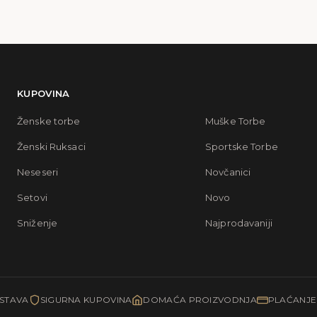
KUPOVINA
Ženske torbe
Muške Torbe
Ženski Ruksaci
Sportske Torbe
Neseseri
Novčanici
Setovi
Novo
Sniženje
Najprodavaniji
STAVA
SIGURNA KUPOVINA
DOMAĆA PROIZVODNJA
PLAĆANJ