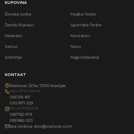
KUPOVINA
Ženske torbe
Muške Torbe
Ženski Ruksaci
Sportske Torbe
Neseseri
Novčanici
Setovi
Novo
Sniženje
Najprodavaniji
KONTAKT
Bilalovac 325a, 72150 Kiseljak
MALOPRODAJA
061/351-167
030/871-329
VELEPRODAJA
061/762-973
061/682-923
ilea-torbice.doo@outlook.com