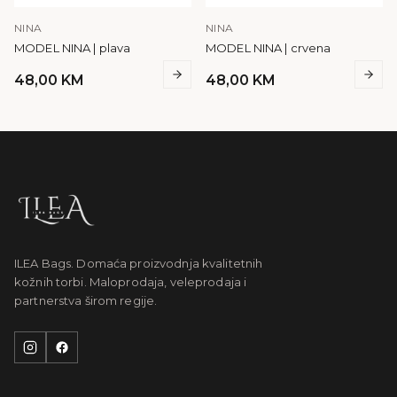
NINA
NINA
MODEL NINA | plava
MODEL NINA | crvena
48,00
KM
48,00
KM
ILEA Bags. Domaća proizvodnja kvalitetnih
kožnih torbi. Maloprodaja, veleprodaja i
partnerstva širom regije.