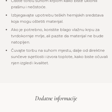
Čistite torbu suhom krpom kako biste uklonili
prašinu i nečistoće.
Izbjegavajte upotrebu teških hemijskih sredstava
koja mogu oštetiti materijal.
Ako je potrebno, koristite blago vlažnu krpu za
tvrdokornije mrlje, ali pazite da materijal ne bude
natopljen.
Čuvajte torbu na suhom mjestu, dalje od direktne
sunčeve svjetlosti i izvora toplote, kako biste očuvali
njen izgled i kvalitet.
Dodatne informacije