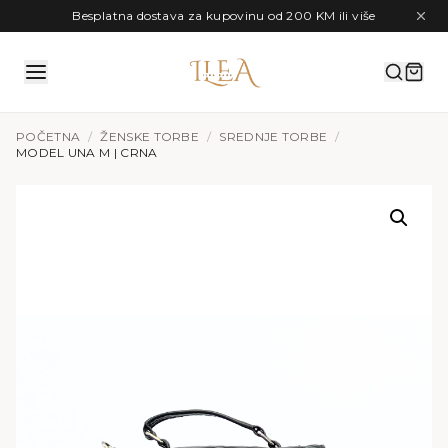
Preskoči na sadržaj
Besplatna dostava za kupovinu od 200 KM ili više
POČETNA
/
ŽENSKE TORBE
/
SREDNJE TORBE
/
MODEL UNA M | CRNA