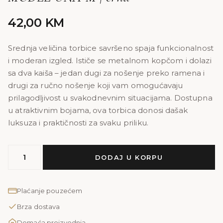
42,00
KM
Srednja veličina torbice savršeno spaja funkcionalnost
i moderan izgled. Ističe se metalnom kopčom i dolazi
sa dva kaiša – jedan dugi za nošenje preko ramena i
drugi za ručno nošenje koji vam omogućavaju
prilagodljivost u svakodnevnim situacijama. Dostupna
u atraktivnim bojama, ova torbica donosi dašak
luksuza i praktičnosti za svaku priliku.
MODEL
DODAJ U KORPU
UNA
M
|
Plaćanje pouzećem
crna
Brza dostava
količina
Domaća proizvodnja