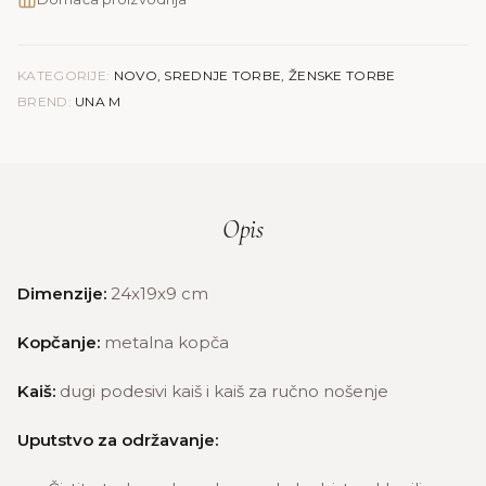
KATEGORIJE:
NOVO
,
SREDNJE TORBE
,
ŽENSKE TORBE
BREND:
UNA M
Opis
Dimenzije:
24x19x9 cm
Kopčanje:
metalna kopča
Kaiš:
dugi podesivi kaiš i kaiš za ručno nošenje
Uputstvo za održavanje: