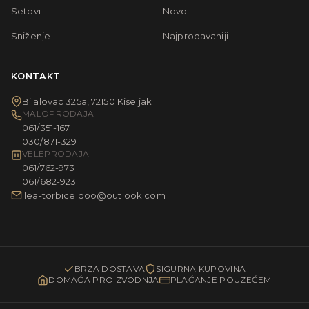
Setovi
Novo
Sniženje
Najprodavaniji
KONTAKT
Bilalovac 325a, 72150 Kiseljak
MALOPRODAJA
061/351-167
030/871-329
VELEPRODAJA
061/762-973
061/682-923
ilea-torbice.doo@outlook.com
BRZA DOSTAVA
SIGURNA KUPOVINA
DOMAĆA PROIZVODNJA
PLAĆANJE POUZEĆEM