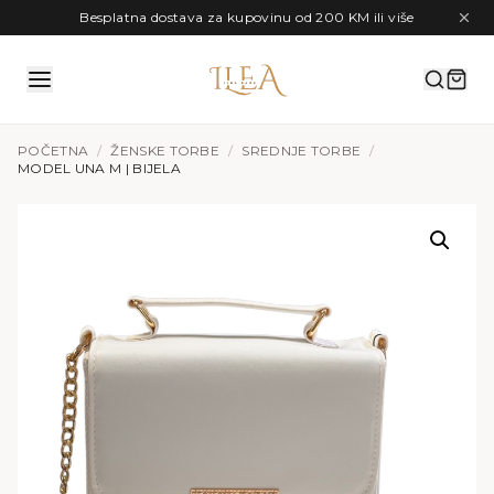
Preskoči na sadržaj
Besplatna dostava za kupovinu od 200 KM ili više
POČETNA
/
ŽENSKE TORBE
/
SREDNJE TORBE
/
MODEL UNA M | BIJELA