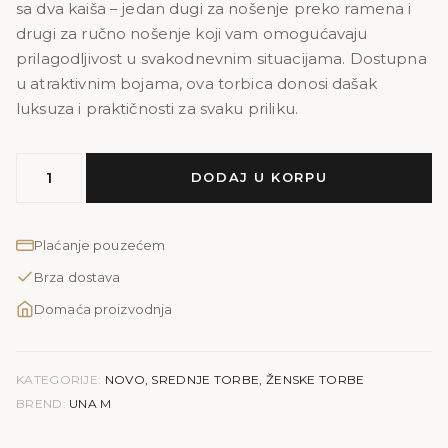
sa dva kaiša – jedan dugi za nošenje preko ramena i
drugi za ručno nošenje koji vam omogućavaju
prilagodljivost u svakodnevnim situacijama. Dostupna
u atraktivnim bojama, ova torbica donosi dašak
luksuza i praktičnosti za svaku priliku.
MODEL
DODAJ U KORPU
UNA
M
|
Plaćanje pouzećem
bijela
Brza dostava
količina
Domaća proizvodnja
KATEGORIJE:
NOVO
,
SREDNJE TORBE
,
ŽENSKE TORBE
BREND:
UNA M