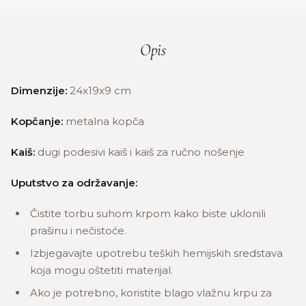
Opis
Dimenzije:
24x19x9 cm
Kopčanje:
metalna kopča
Kaiš:
dugi podesivi kaiš i kaiš za ručno nošenje
Uputstvo za održavanje:
Čistite torbu suhom krpom kako biste uklonili
prašinu i nečistoće.
Izbjegavajte upotrebu teških hemijskih sredstava
koja mogu oštetiti materijal.
Ako je potrebno, koristite blago vlažnu krpu za