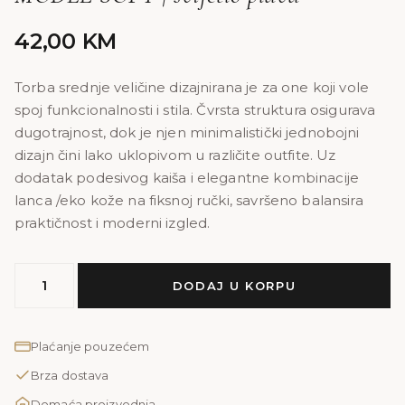
42,00
KM
Torba srednje veličine dizajnirana je za one koji vole
spoj funkcionalnosti i stila. Čvrsta struktura osigurava
dugotrajnost, dok je njen minimalistički jednobojni
dizajn čini lako uklopivom u različite outfite. Uz
dodatak podesivog kaiša i elegantne kombinacije
lanca /eko kože na fiksnoj ručki, savršeno balansira
praktičnost i moderni izgled.
MODEL
DODAJ U KORPU
SOFY
|
svijetlo
Plaćanje pouzećem
plava
Brza dostava
količina
Domaća proizvodnja