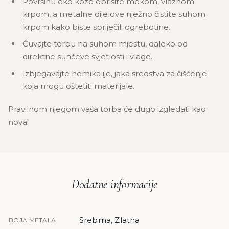
Površinu eko kože obrišite mekom, vlažnom
krpom, a metalne dijelove nježno čistite suhom
krpom kako biste spriječili ogrebotine.
Čuvajte torbu na suhom mjestu, daleko od
direktne sunčeve svjetlosti i vlage.
Izbjegavajte hemikalije, jaka sredstva za čišćenje
koja mogu oštetiti materijale.
Pravilnom njegom vaša torba će dugo izgledati kao
nova!
Dodatne informacije
Srebrna, Zlatna
BOJA METALA