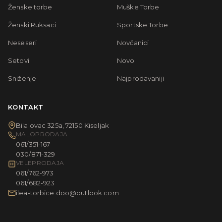
Ženske torbe
Muške Torbe
Ženski Ruksaci
Sportske Torbe
Neseseri
Novčanici
Setovi
Novo
Sniženje
Najprodavaniji
KONTAKT
Bilalovac 325a, 72150 Kiseljak
MALOPRODAJA
061/351-167
030/871-329
VELEPRODAJA
061/762-973
061/682-923
ilea-torbice.doo@outlook.com