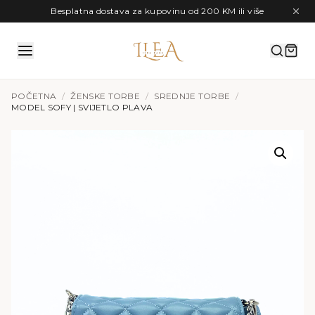
Preskoči na sadržaj
Besplatna dostava za kupovinu od 200 KM ili više
POČETNA
/
ŽENSKE TORBE
/
SREDNJE TORBE
/
MODEL SOFY | SVIJETLO PLAVA