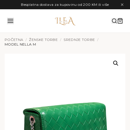
Preskoči na sadržaj
Besplatna dostava za kupovinu od 200 KM ili više
POČETNA
/
ŽENSKE TORBE
/
SREDNJE TORBE
/
MODEL NELLA M