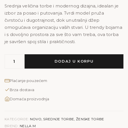
Srednja veličina torbe i modernog dizajna, idealan je
izbor za posao i putovanja. Tvrdi model pruža
čvrstoću i dugotrajnost, dok unutrašnji džep
omogućava organizaciju vaših stvari. U trendy bojama
i s dovoljno prostora za sve što vam treba, ova torba
je savršen spoj stila i praktičnosti.
MODEL
DODAJ U KORPU
NELLA
M
količina
Plaćanje pouzećem
Brza dostava
Domaća proizvodnja
KATEGORIJE:
NOVO
,
SREDNJE TORBE
,
ŽENSKE TORBE
BREND:
NELLA M