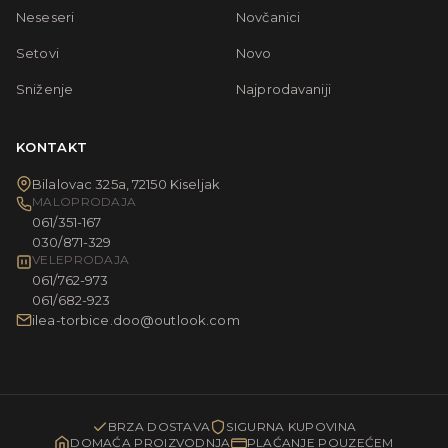
Neseseri
Novčanici
Setovi
Novo
Sniženje
Najprodavaniji
KONTAKT
Bilalovac 325a, 72150 Kiseljak
MALOPRODAJA
061/351-167
030/871-329
VELEPRODAJA
061/762-973
061/682-923
ilea-torbice.doo@outlook.com
BRZA DOSTAVA
SIGURNA KUPOVINA
DOMAĆA PROIZVODNJA
PLAĆANJE POUZEĆEM