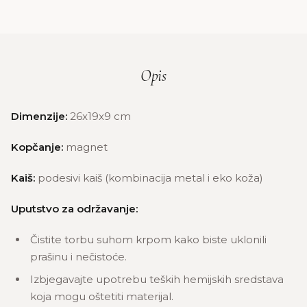
Opis
Dimenzije:
26x19x9 cm
Kopčanje:
magnet
Kaiš:
podesivi kaiš (kombinacija metal i eko koža)
Uputstvo za održavanje:
Čistite torbu suhom krpom kako biste uklonili
prašinu i nečistoće.
Izbjegavajte upotrebu teških hemijskih sredstava
koja mogu oštetiti materijal.