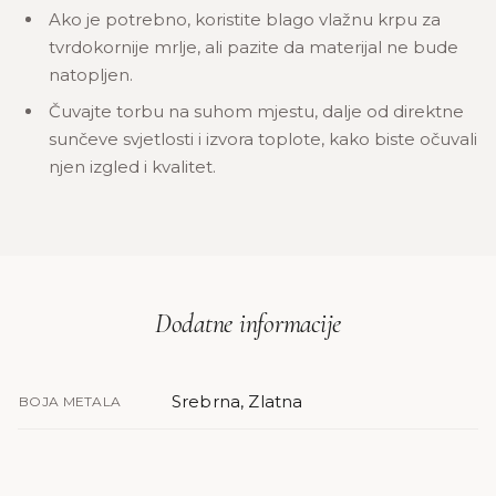
Ako je potrebno, koristite blago vlažnu krpu za
tvrdokornije mrlje, ali pazite da materijal ne bude
natopljen.
Čuvajte torbu na suhom mjestu, dalje od direktne
sunčeve svjetlosti i izvora toplote, kako biste očuvali
njen izgled i kvalitet.
Dodatne informacije
Srebrna, Zlatna
BOJA METALA