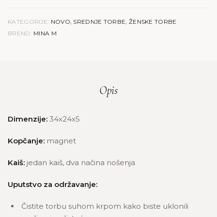
KATEGORIJE:
NOVO
,
SREDNJE TORBE
,
ŽENSKE TORBE
BREND:
MINA M
Opis
Dimenzije:
34x24x5
Kopčanje:
magnet
Kaiš:
jedan kaiš, dva načina nošenja
Uputstvo za održavanje:
Čistite torbu suhom krpom kako biste uklonili