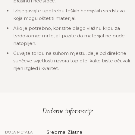
prašinu i nečistoće.
Izbjegavajte upotrebu teških hemijskih sredstava
koja mogu oštetiti materijal.
Ako je potrebno, koristite blago vlažnu krpu za
tvrdokornije mrlje, ali pazite da materijal ne bude
natopljen.
Čuvajte torbu na suhom mjestu, dalje od direktne
sunčeve svjetlosti i izvora toplote, kako biste očuvali
njen izgled i kvalitet.
Dodatne informacije
Srebrna, Zlatna
BOJA METALA