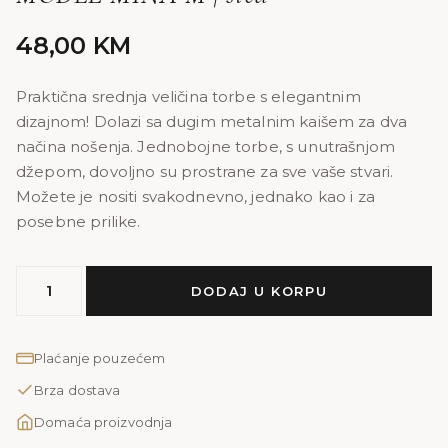
48,00
KM
Praktična srednja veličina torbe s elegantnim
dizajnom! Dolazi sa dugim metalnim kaišem za dva
načina nošenja. Jednobojne torbe, s unutrašnjom
džepom, dovoljno su prostrane za sve vaše stvari.
Možete je nositi svakodnevno, jednako kao i za
posebne prilike.
MODEL
DODAJ U KORPU
MINA
M
|
Plaćanje pouzećem
siva
Brza dostava
količina
Domaća proizvodnja