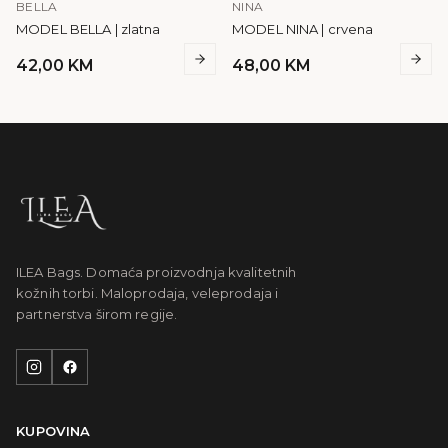
BELLA
NINA
MODEL BELLA | zlatna
MODEL NINA | crvena
42,00
KM
48,00
KM
ILEA Bags. Domaća proizvodnja kvalitetnih
kožnih torbi. Maloprodaja, veleprodaja i
partnerstva širom regije.
KUPOVINA