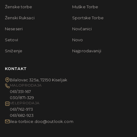
Ženske torbe
Muške Torbe
Ženski Ruksaci
Sportske Torbe
Neseseri
Novčanici
Setovi
Novo
Sniženje
Najprodavaniji
KONTAKT
Bilalovac 325a, 72150 Kiseljak
MALOPRODAJA
061/351-167
030/871-329
VELEPRODAJA
061/762-973
061/682-923
ilea-torbice.doo@outlook.com