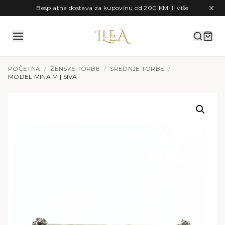
Preskoči na sadržaj
Besplatna dostava za kupovinu od 200 KM ili više
POČETNA
/
ŽENSKE TORBE
/
SREDNJE TORBE
/
MODEL MINA M | SIVA