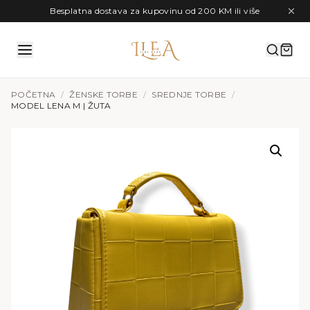
Preskoči na sadržaj
Besplatna dostava za kupovinu od 200 KM ili više
POČETNA
/
ŽENSKE TORBE
/
SREDNJE TORBE
/
MODEL LENA M | ŽUTA