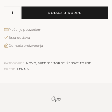
MODEL
DODAJ U KORPU
LENA
M
|
Plaćanje pouzećem
žuta
Brza dostava
količina
Domaća proizvodnja
KATEGORIJE:
NOVO
,
SREDNJE TORBE
,
ŽENSKE TORBE
BREND:
LENA M
Opis