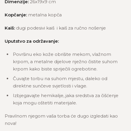
Dimenzije:
26x19x9 cm
Kopčanje:
metalna kopča
Kaiš:
dugi podesivi kaiš i kaiš za ručno nošenje
Uputstvo za održavanje:
Površinu eko kože obrišite mekom, vlažnom
krpom, a metalne dijelove nježno čistite suhom
krpom kako biste spriječili ogrebotine.
Čuvajte torbu na suhom mjestu, daleko od
direktne sunčeve svjetlosti i vlage.
Izbjegavajte hemikalije, jaka sredstva za čišćenje
koja mogu oštetiti materijale.
Pravilnom njegom vaša torba će dugo izgledati kao
nova!