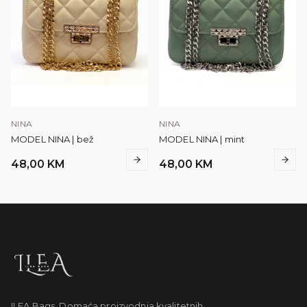
NINA
NINA
MODEL NINA | bež
MODEL NINA | mint
48,00
KM
48,00
KM
ILEA Bags. Domaća proizvodnja kvalitetnih