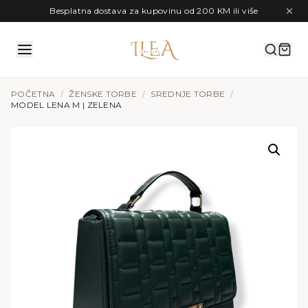
Preskoči na sadržaj
Besplatna dostava za kupovinu od 200 KM ili više
POČETNA
/
ŽENSKE TORBE
/
SREDNJE TORBE
/
MODEL LENA M | ZELENA