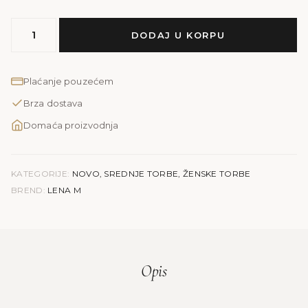
MODEL
DODAJ U KORPU
LENA
M
|
Plaćanje pouzećem
zelena
Brza dostava
količina
Domaća proizvodnja
KATEGORIJE:
NOVO
,
SREDNJE TORBE
,
ŽENSKE TORBE
BREND:
LENA M
Opis