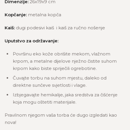
Dimenzije:
26x19x9 cm
Kopčanje:
metalna kopča
Kaiš:
dugi podesivi kaiš i kaiš za ručno nošenje
Uputstvo za održavanje:
Površinu eko kože obrišite mekom, vlažnom
krpom, a metalne dijelove nježno čistite suhom
krpom kako biste spriječili ogrebotine.
Čuvajte torbu na suhom mjestu, daleko od
direktne sunčeve svjetlosti i vlage.
Izbjegavajte hemikalije, jaka sredstva za čišćenje
koja mogu oštetiti materijale.
Pravilnom njegom vaša torba će dugo izgledati kao
nova!