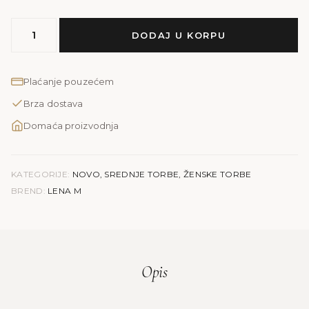
MODEL
DODAJ U KORPU
LENA
M
|
Plaćanje pouzećem
ljubičasta
Brza dostava
količina
Domaća proizvodnja
KATEGORIJE:
NOVO
,
SREDNJE TORBE
,
ŽENSKE TORBE
BREND:
LENA M
Opis