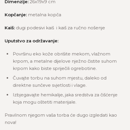
Dimenzije:
26x19x9 cm
Kopčanje:
metalna kopča
Kaiš:
dugi podesivi kaiš i kaiš za ručno nošenje
Uputstvo za održavanje:
Površinu eko kože obrišite mekom, vlažnom
krpom, a metalne dijelove nježno čistite suhom
krpom kako biste spriječili ogrebotine.
Čuvajte torbu na suhom mjestu, daleko od
direktne sunčeve svjetlosti i vlage.
Izbjegavajte hemikalije, jaka sredstva za čišćenje
koja mogu oštetiti materijale.
Pravilnom njegom vaša torba će dugo izgledati kao
nova!