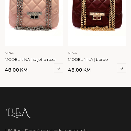
NINA
NINA
MODEL NINA | svijetlo roza
MODEL NINA | bordo
48,00
KM
48,00
KM
ILEA Bags. Domaća proizvodnja kvalitetnih