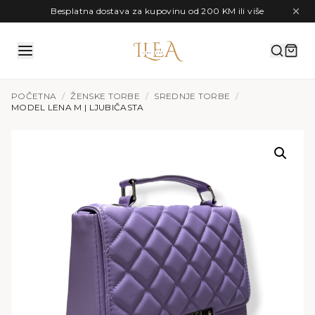
Preskoči na sadržaj
Besplatna dostava za kupovinu od 200 KM ili više
POČETNA
/
ŽENSKE TORBE
/
SREDNJE TORBE
/
MODEL LENA M | LJUBIČASTA