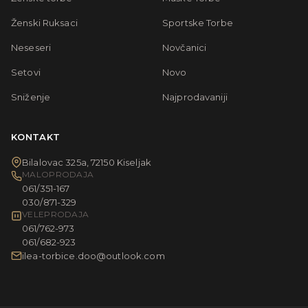
Ženski Ruksaci
Sportske Torbe
Neseseri
Novčanici
Setovi
Novo
Sniženje
Najprodavaniji
KONTAKT
Bilalovac 325a, 72150 Kiseljak
MALOPRODAJA
061/351-167
030/871-329
VELEPRODAJA
061/762-973
061/682-923
ilea-torbice.doo@outlook.com