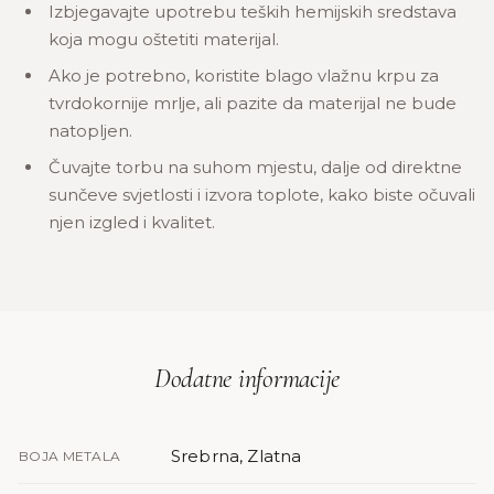
Izbjegavajte upotrebu teških hemijskih sredstava
koja mogu oštetiti materijal.
Ako je potrebno, koristite blago vlažnu krpu za
tvrdokornije mrlje, ali pazite da materijal ne bude
natopljen.
Čuvajte torbu na suhom mjestu, dalje od direktne
sunčeve svjetlosti i izvora toplote, kako biste očuvali
njen izgled i kvalitet.
Dodatne informacije
Srebrna, Zlatna
BOJA METALA