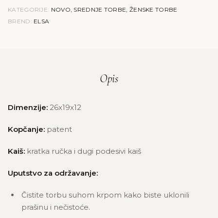
KATEGORIJE:
NOVO
,
SREDNJE TORBE
,
ŽENSKE TORBE
BREND:
ELSA
Opis
Dimenzije:
26x19x12
Kopčanje:
patent
Kaiš:
kratka ručka i dugi podesivi kaiš
Uputstvo za održavanje:
Čistite torbu suhom krpom kako biste uklonili
prašinu i nečistoće.