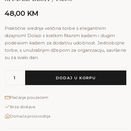
48,00
KM
Praktične srednja veličina torbe s elegantnim
dizajnom! Dolazi s kratkim fiksnim kaišem i dugim
podesivim kaišem za dodatnu udobnost. Jednobojne
torbe, s unutrašnjim džepom za organizaciju, savršene
su za svaki dan.
MODEL
DODAJ U KORPU
ELSA
|
vizon
Plaćanje pouzećem
količina
Brza dostava
Domaća proizvodnja