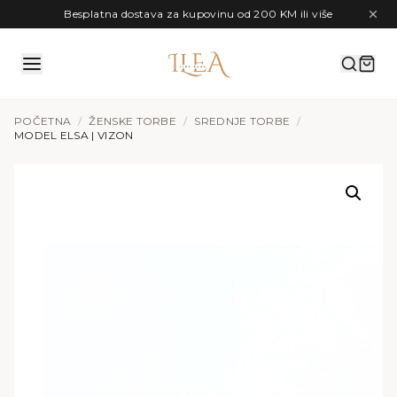
Preskoči na sadržaj
Besplatna dostava za kupovinu od 200 KM ili više
POČETNA
/
ŽENSKE TORBE
/
SREDNJE TORBE
/
MODEL ELSA | VIZON