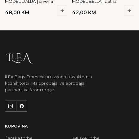
MODEL DALIJA | crvena
MODEL BELLA | zlatna
48,00
KM
42,00
KM
ILEA Bags. Domaća proizvodnja kvalitetnih
kožnih torbi. Maloprodaja, veleprodaja i
partnerstva širom regije.
KUPOVINA
Ženske torbe
Muške Torbe