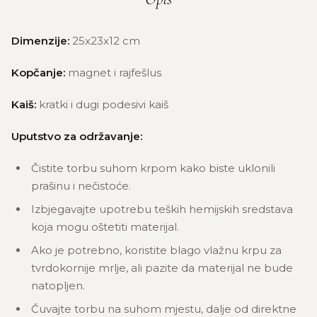
Dimenzije:
25x23x12 cm
Kopčanje:
magnet i rajfešlus
Kaiš:
kratki i dugi podesivi kaiš
Uputstvo za održavanje:
Čistite torbu suhom krpom kako biste uklonili
prašinu i nečistoće.
Izbjegavajte upotrebu teških hemijskih sredstava
koja mogu oštetiti materijal.
Ako je potrebno, koristite blago vlažnu krpu za
tvrdokornije mrlje, ali pazite da materijal ne bude
natopljen.
Čuvajte torbu na suhom mjestu, dalje od direktne