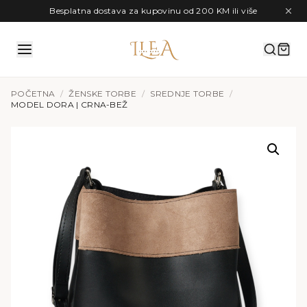
Preskoči na sadržaj
Besplatna dostava za kupovinu od 200 KM ili više
POČETNA
/
ŽENSKE TORBE
/
SREDNJE TORBE
/
MODEL DORA | CRNA-BEŽ