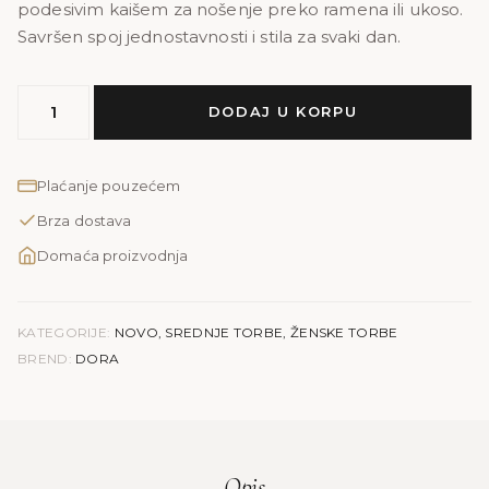
podesivim kaišem za nošenje preko ramena ili ukoso.
Savršen spoj jednostavnosti i stila za svaki dan.
MODEL
DODAJ U KORPU
DORA
|
crna-
Plaćanje pouzećem
bež
Brza dostava
količina
Domaća proizvodnja
KATEGORIJE:
NOVO
,
SREDNJE TORBE
,
ŽENSKE TORBE
BREND:
DORA
Opis