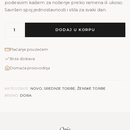
podesivim kaišem za nošenje preko ramena ili ukoso.
Savršen spoj jednostavnosti i stila za svaki dan.
MODEL
DODAJ U KORPU
DORA
|
bež-
Plaćanje pouzećem
smeđa
Brza dostava
količina
Domaća proizvodnja
KATEGORIJE:
NOVO
,
SREDNJE TORBE
,
ŽENSKE TORBE
BREND:
DORA
Opis