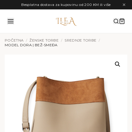
Preskoči na sadržaj
Besplatna dostava za kupovinu od 200 KM ili više
POČETNA
/
ŽENSKE TORBE
/
SREDNJE TORBE
/
MODEL DORA | BEŽ-SMEĐA