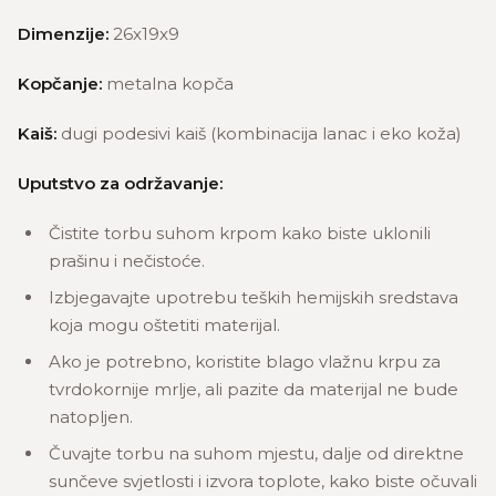
Dimenzije:
26x19x9
Kopčanje:
metalna kopča
Kaiš:
dugi podesivi kaiš (kombinacija lanac i eko koža)
Uputstvo za održavanje:
Čistite torbu suhom krpom kako biste uklonili
prašinu i nečistoće.
Izbjegavajte upotrebu teških hemijskih sredstava
koja mogu oštetiti materijal.
Ako je potrebno, koristite blago vlažnu krpu za
tvrdokornije mrlje, ali pazite da materijal ne bude
natopljen.
Čuvajte torbu na suhom mjestu, dalje od direktne
sunčeve svjetlosti i izvora toplote, kako biste očuvali