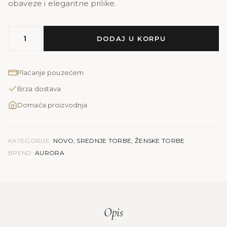
obaveze i elegantne prilike.
MODEL
DODAJ U KORPU
AURORA
|
teget
Plaćanje pouzećem
količina
Brza dostava
Domaća proizvodnja
KATEGORIJE:
NOVO
,
SREDNJE TORBE
,
ŽENSKE TORBE
BREND:
AURORA
Opis