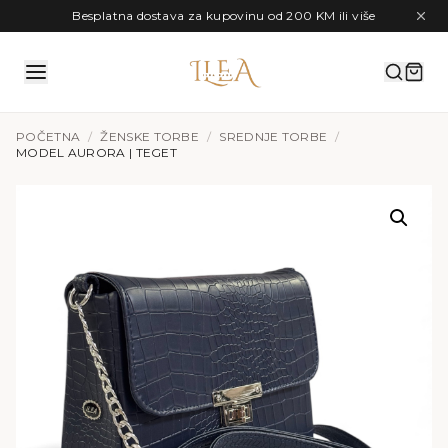
Preskoči na sadržaj
Besplatna dostava za kupovinu od 200 KM ili više
POČETNA
/
ŽENSKE TORBE
/
SREDNJE TORBE
/
MODEL AURORA | TEGET