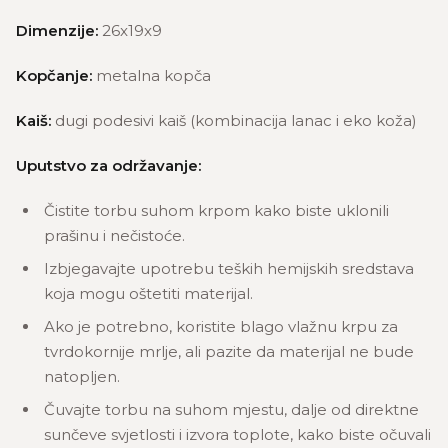
Dimenzije:
26x19x9
Kopčanje:
metalna kopča
Kaiš:
dugi podesivi kaiš (kombinacija lanac i eko koža)
Uputstvo za održavanje:
Čistite torbu suhom krpom kako biste uklonili
prašinu i nečistoće.
Izbjegavajte upotrebu teških hemijskih sredstava
koja mogu oštetiti materijal.
Ako je potrebno, koristite blago vlažnu krpu za
tvrdokornije mrlje, ali pazite da materijal ne bude
natopljen.
Čuvajte torbu na suhom mjestu, dalje od direktne
sunčeve svjetlosti i izvora toplote, kako biste očuvali