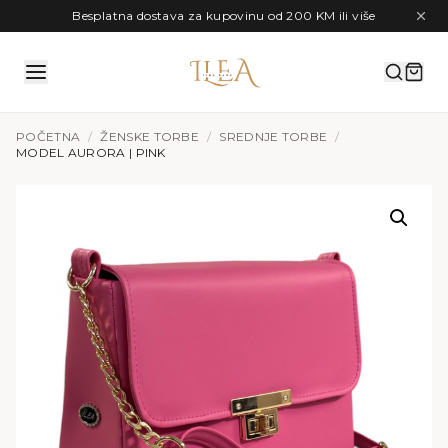
Preskoči na sadržaj
Besplatna dostava za kupovinu od 200 KM ili više
POČETNA
/
ŽENSKE TORBE
/
SREDNJE TORBE
/
MODEL AURORA | PINK