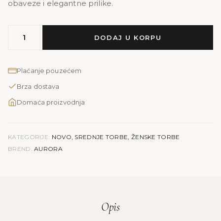
obaveze i elegantne prilike.
MODEL
DODAJ U KORPU
AURORA
|
pink
Plaćanje pouzećem
količina
Brza dostava
Domaća proizvodnja
KATEGORIJE:
NOVO
,
SREDNJE TORBE
,
ŽENSKE TORBE
BREND:
AURORA
Opis