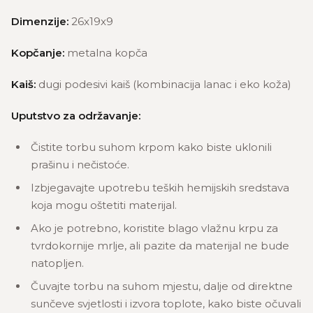
Dimenzije:
26x19x9
Kopčanje:
metalna kopča
Kaiš:
dugi podesivi kaiš (kombinacija lanac i eko koža)
Uputstvo za održavanje:
Čistite torbu suhom krpom kako biste uklonili
prašinu i nečistoće.
Izbjegavajte upotrebu teških hemijskih sredstava
koja mogu oštetiti materijal.
Ako je potrebno, koristite blago vlažnu krpu za
tvrdokornije mrlje, ali pazite da materijal ne bude
natopljen.
Čuvajte torbu na suhom mjestu, dalje od direktne
sunčeve svjetlosti i izvora toplote, kako biste očuvali