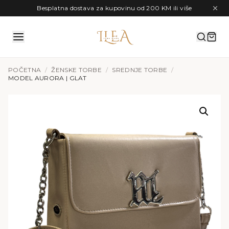
Preskoči na sadržaj
Besplatna dostava za kupovinu od 200 KM ili više
POČETNA
/
ŽENSKE TORBE
/
SREDNJE TORBE
/
MODEL AURORA | GLAT