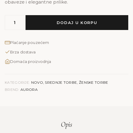
obaveze i elegantne prilike.
MODEL
DODAJ U KORPU
AURORA
|
glat
Plaćanje pouzećem
količina
Brza dostava
Domaća proizvodnja
KATEGORIJE:
NOVO
,
SREDNJE TORBE
,
ŽENSKE TORBE
BREND:
AURORA
Opis