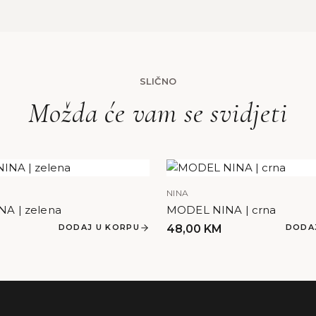
SLIČNO
Možda će vam se svidjeti
NINA
A | zelena
MODEL NINA | crna
DODAJ U KORPU
48,00
KM
DODA