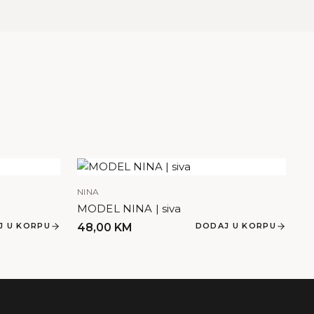
NINA
MODEL NINA | siva
J U KORPU
48,00
KM
DODAJ U KORPU