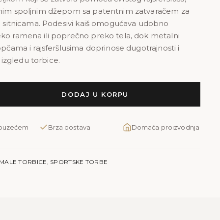
tnim spoljnim džepom sa patentnim zatvaračem za
up sitnicama. Podesivi kaiš omogućava udobno
ko ramena ili poprečno preko tela, dok metalni
opčama i rajsferšlusima doprinose dugotrajnosti i
zgledu torbice.
DODAJ U KORPU
pouzećem
Brza dostava
Domaća proizvodnja
MALE TORBICE
,
SPORTSKE TORBE