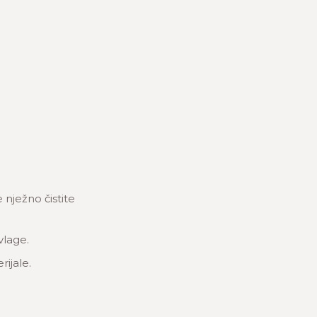
nježno čistite
vlage.
rijale.