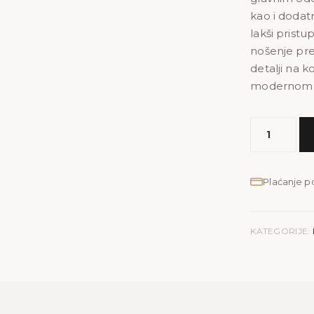
kao i doda
lakši prist
nošenje pre
detalji na k
modernom i
Muška
torbica
M
količina
Plaćanje 
KATEGORIJE: