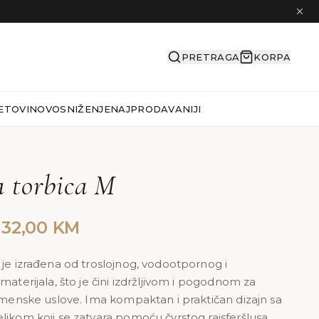
PRETRAGA
KORPA
ETOVI
NOVO
SNIŽENJE
NAJPRODAVANIJI
 torbica M
Original
Current
32,00
KM
price
price
was:
is:
 je izrađena od troslojnog, vodootpornog i
materijala, što je čini izdržljivom i pogodnom za
40,00 KM.
32,00 KM.
remenske uslove. Ima kompaktan i praktičan dizajn sa
ljkom koji se zatvara pomoću čvrstog rajsferšlusa,