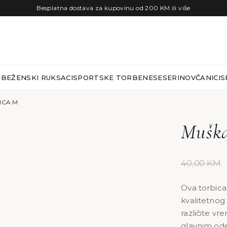
Besplatna dostava za kupovinu od 200 KM ili više
RBE
ŽENSKI RUKSACI
SPORTSKE TORBE
NESESERI
NOVČANICI
S
ICA M
Muška
40,00
KM
Ova torbica
kvalitetnog 
različite v
glavnim ode