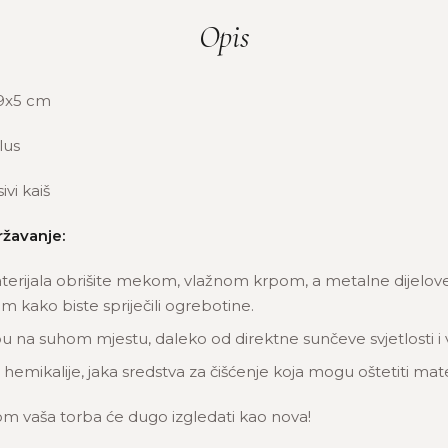
Opis
9x5 cm
lus
vi kaiš
ržavanje:
terijala obrišite mekom, vlažnom krpom, a metalne dijelove 
 kako biste spriječili ogrebotine.
u na suhom mjestu, daleko od direktne sunčeve svjetlosti i 
 hemikalije, jaka sredstva za čišćenje koja mogu oštetiti mate
m vaša torba će dugo izgledati kao nova!