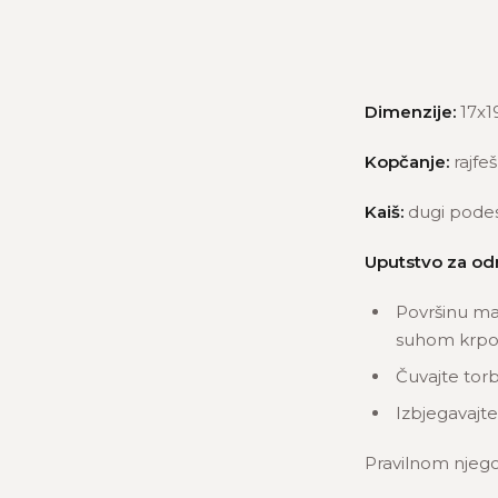
Dimenzije:
17x1
Kopčanje:
rajfeš
Kaiš:
dugi podesi
Uputstvo za od
Površinu ma
suhom krpom
Čuvajte torb
Izbjegavajte
Pravilnom njego