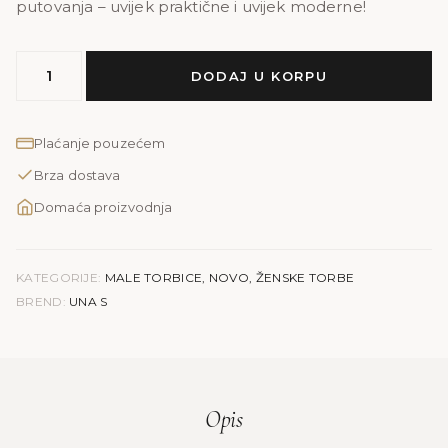
putovanja – uvijek praktične i uvijek moderne!
MODEL
DODAJ U KORPU
UNA
S
|
Plaćanje pouzećem
bijela
Brza dostava
mat
količina
Domaća proizvodnja
KATEGORIJE:
MALE TORBICE
,
NOVO
,
ŽENSKE TORBE
BREND:
UNA S
Opis