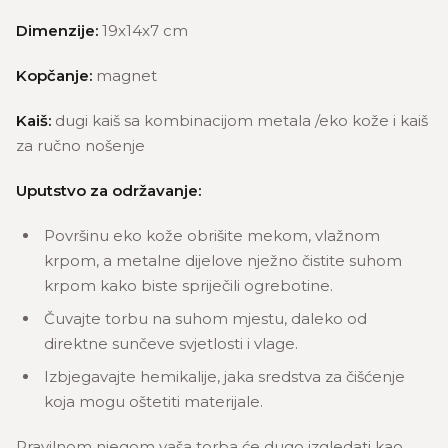
Dimenzije:
19x14x7 cm
Kopčanje:
magnet
Kaiš:
dugi kaiš sa kombinacijom metala /eko kože i kaiš
za ručno nošenje
Uputstvo za održavanje:
Površinu eko kože obrišite mekom, vlažnom
krpom, a metalne dijelove nježno čistite suhom
krpom kako biste spriječili ogrebotine.
Čuvajte torbu na suhom mjestu, daleko od
direktne sunčeve svjetlosti i vlage.
Izbjegavajte hemikalije, jaka sredstva za čišćenje
koja mogu oštetiti materijale.
Pravilnom njegom vaša torba će dugo izgledati kao