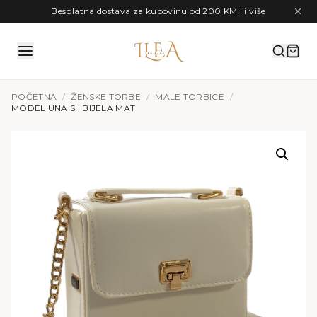
Preskoči na sadržaj
Besplatna dostava za kupovinu od 200 KM ili više
POČETNA
/
ŽENSKE TORBE
/
MALE TORBICE
/
MODEL UNA S | BIJELA MAT