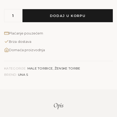
MODEL
DODAJ U KORPU
UNA
S
količina
Plaćanje pouzećem
Brza dostava
Domaća proizvodnja
KATEGORIJE:
MALE TORBICE
,
ŽENSKE TORBE
BREND:
UNA S
Opis