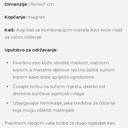
Dimenzije:
19x14x7 cm
Kopčanje:
magnet
Kaiš:
dugi kaiš sa kombinacijom metala /eko kože i kaiš
za ručno nošenje
Uputstvo za održavanje:
Površinu eko kože obrišite mekom, vlažnom
krpom, a metalne dijelove nježno čistite suhom
krpom kako biste spriječili ogrebotine.
Čuvajte torbu na suhom mjestu, daleko od
direktne sunčeve svjetlosti i vlage.
Izbjegavajte hemikalije, jaka sredstva za čišćenje
koja mogu oštetiti materijale.
Pravilnom njegom vaša torba će dugo izgledati kao