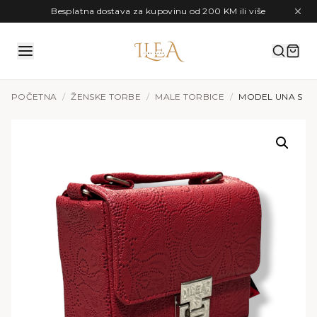
Preskoči na sadržaj
Besplatna dostava za kupovinu od 200 KM ili više
POČETNA
/
ŽENSKE TORBE
/
MALE TORBICE
/
MODEL UNA S