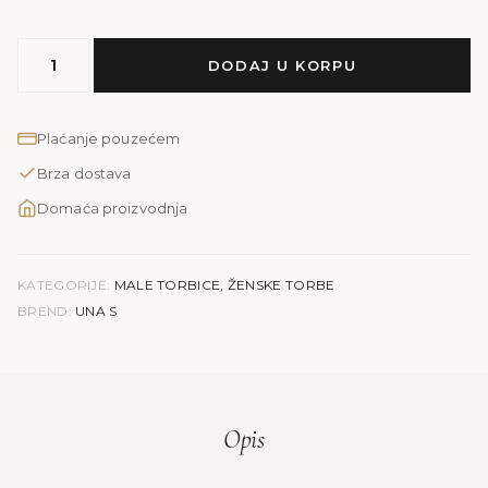
MODEL
DODAJ U KORPU
UNA
S
količina
Plaćanje pouzećem
Brza dostava
Domaća proizvodnja
KATEGORIJE:
MALE TORBICE
,
ŽENSKE TORBE
BREND:
UNA S
Opis