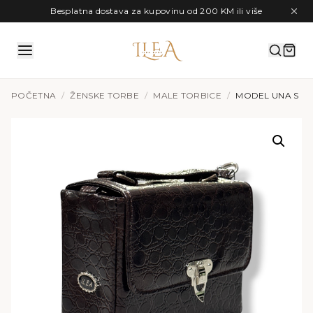
Preskoči na sadržaj
Besplatna dostava za kupovinu od 200 KM ili više
POČETNA
/
ŽENSKE TORBE
/
MALE TORBICE
/
MODEL UNA S