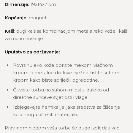
Dimenzije:
19x14x7 cm
Kopčanje:
magnet
Kaiš:
dugi kaiš sa kombinacijom metala /eko kože i kaiš
za ručno nošenje
Uputstvo za održavanje:
Površinu eko kože obrišite mekom, vlažnom
krpom, a metalne dijelove nježno čistite suhom
krpom kako biste spriječili ogrebotine.
Čuvajte torbu na suhom mjestu, daleko od
direktne sunčeve svjetlosti i vlage.
Izbjegavajte hemikalije, jaka sredstva za čišćenje
koja mogu oštetiti materijale.
Pravilnom njegom vaša torba će dugo izgledati kao