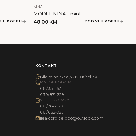
NINA
MODEL NINA | mint
J U KORPU
48,00
KM
DODAJ U KORPU
KONTAKT
Bilalovac 325a, 72150 Kiseljak
MALOPRODAJA
061/351-167
030/871-329
VELEPRODAJA
061/762-973
061/682-923
ilea-torbice.doo@outlook.com