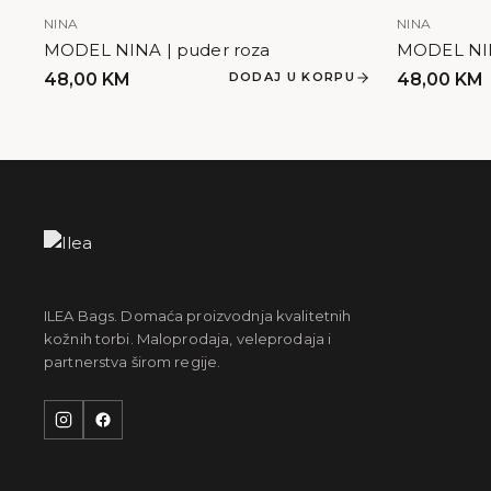
NINA
NINA
MODEL NINA | puder roza
MODEL NINA
48,00
KM
DODAJ U KORPU
48,00
KM
ILEA Bags. Domaća proizvodnja kvalitetnih
kožnih torbi. Maloprodaja, veleprodaja i
partnerstva širom regije.