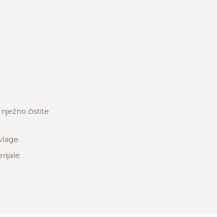
ježno čistite
vlage.
rijale.