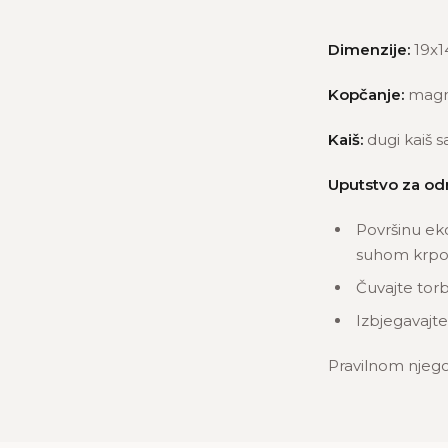
Dimenzije:
19x1
Kopčanje:
magn
Kaiš:
dugi kaiš s
Uputstvo za od
Površinu ek
suhom krpom
Čuvajte torb
Izbjegavajte
Pravilnom njego