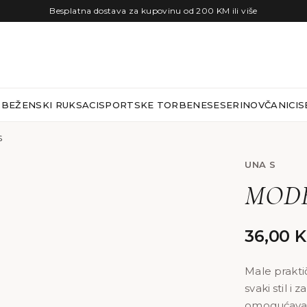
Besplatna dostava za kupovinu od 200 KM ili više
RBE
ŽENSKI RUKSACI
SPORTSKE TORBE
NESESERI
NOVČANICI
S
S
UNA S
MODE
36,00
Male prakti
svaki stil i
omogućava 