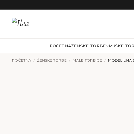
Preskoči na sadržaj
POČETNA
ŽENSKE TORBE
MUŠKE TO
POČETNA
/
ŽENSKE TORBE
/
MALE TORBICE
/
MODEL UNA 