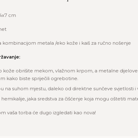
4x7 cm
et
a kombinacijom metala /eko kože i kaiš za ručno nošenje
ržavanje:
o kože obrišite mekom, vlažnom krpom, a metalne dijelove n
 kako biste spriječili ogrebotine.
u na suhom mjestu, daleko od direktne sunčeve svjetlosti i 
 hemikalije, jaka sredstva za čišćenje koja mogu oštetiti mate
m vaša torba će dugo izgledati kao nova!