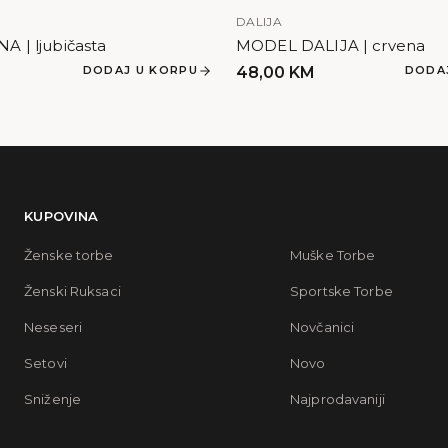
DALIJA
 | ljubičasta
MODEL DALIJA | crvena
DODAJ U KORPU
48,00
KM
DODA
KUPOVINA
Ženske torbe
Muške Torbe
Ženski Ruksaci
Sportske Torbe
Neseseri
Novčanici
Setovi
Novo
Sniženje
Najprodavaniji