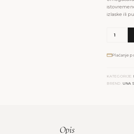
istovremeno
izlaske ili 
MODEL
UNA
S
količina
Plaćanje 
KATEGORIJE:
BREND:
UNA 
Opis