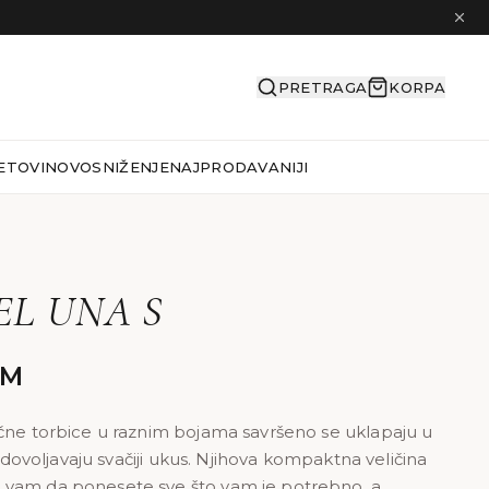
PRETRAGA
KORPA
ETOVI
NOVO
SNIŽENJE
NAJPRODAVANIJI
L UNA S
KM
čne torbice u raznim bojama savršeno se uklapaju u
 zadovoljavaju svačiji ukus. Njihova kompaktna veličina
vam da ponesete sve što vam je potrebno, a