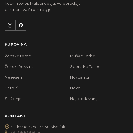
kožnih torbi. Maloprodaja, veleprodaja i
partnerstva širom regije.
KUPOVINA
Ženske torbe
Muške Torbe
Ženski Ruksaci
Sportske Torbe
Neseseri
Novčanici
Setovi
Novo
Sniženje
Najprodavaniji
KONTAKT
Bilalovac 325a, 72150 Kiseljak
MALOPRODAJA