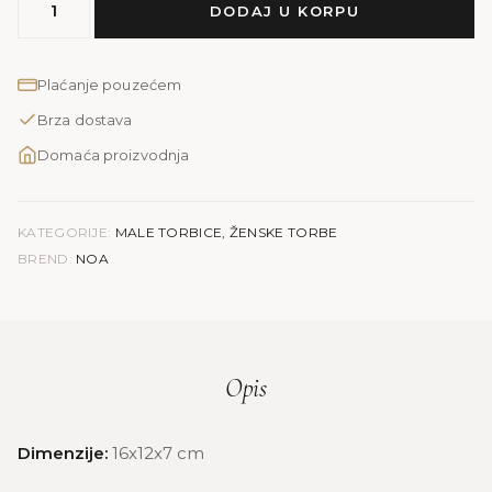
DODAJ U KORPU
NOA
količina
Plaćanje pouzećem
Brza dostava
Domaća proizvodnja
KATEGORIJE:
MALE TORBICE
,
ŽENSKE TORBE
BREND:
NOA
Opis
Dimenzije:
16x12x7 cm