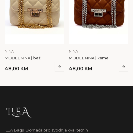
NINA
NINA
MODEL NINA | bež
MODEL NINA | kamel
48,00
KM
48,00
KM
ILEA Bags. Domaća proizvodnja kvalitetnih