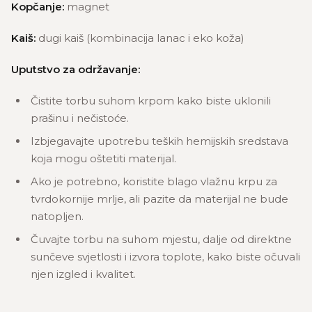
Kopčanje:
magnet
Kaiš:
dugi kaiš (kombinacija lanac i eko koža)
Uputstvo za održavanje:
Čistite torbu suhom krpom kako biste uklonili
prašinu i nečistoće.
Izbjegavajte upotrebu teških hemijskih sredstava
koja mogu oštetiti materijal.
Ako je potrebno, koristite blago vlažnu krpu za
tvrdokornije mrlje, ali pazite da materijal ne bude
natopljen.
Čuvajte torbu na suhom mjestu, dalje od direktne
sunčeve svjetlosti i izvora toplote, kako biste očuvali
njen izgled i kvalitet.