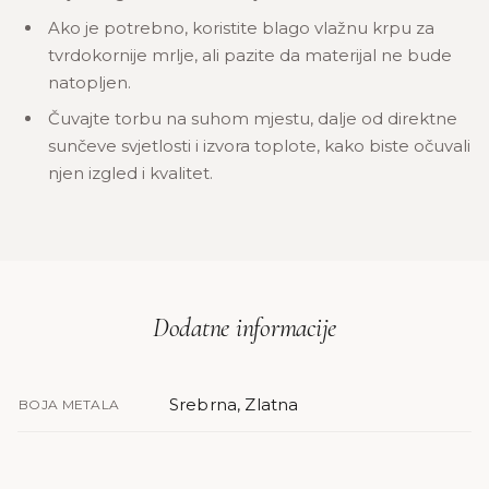
Ako je potrebno, koristite blago vlažnu krpu za
tvrdokornije mrlje, ali pazite da materijal ne bude
natopljen.
Čuvajte torbu na suhom mjestu, dalje od direktne
sunčeve svjetlosti i izvora toplote, kako biste očuvali
njen izgled i kvalitet.
Dodatne informacije
Srebrna, Zlatna
BOJA METALA