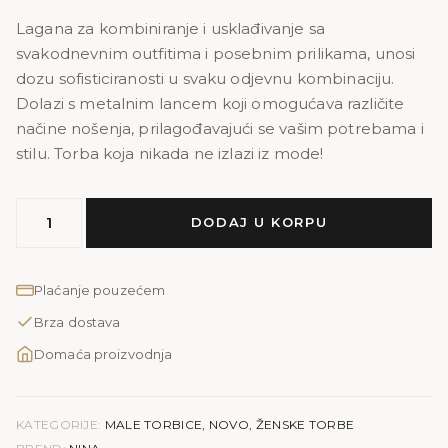
Lagana za kombiniranje i usklađivanje sa
svakodnevnim outfitima i posebnim prilikama, unosi
dozu sofisticiranosti u svaku odjevnu kombinaciju.
Dolazi s metalnim lancem koji omogućava različite
načine nošenja, prilagođavajući se vašim potrebama i
stilu. Torba koja nikada ne izlazi iz mode!
MODEL
DODAJ U KORPU
NINA
|
kroko
Plaćanje pouzećem
plava
Brza dostava
količina
Domaća proizvodnja
KATEGORIJE:
MALE TORBICE
,
NOVO
,
ŽENSKE TORBE