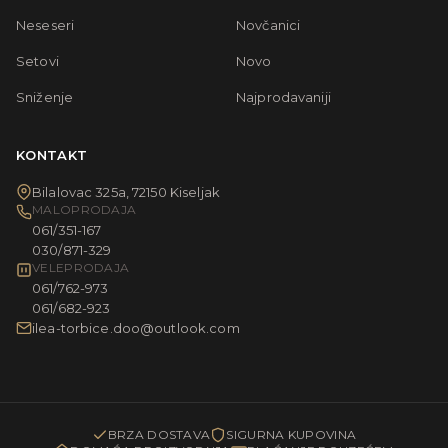
Neseseri
Novčanici
Setovi
Novo
Sniženje
Najprodavaniji
KONTAKT
Bilalovac 325a, 72150 Kiseljak
MALOPRODAJA
061/351-167
030/871-329
VELEPRODAJA
061/762-973
061/682-923
ilea-torbice.doo@outlook.com
BRZA DOSTAVA
SIGURNA KUPOVINA