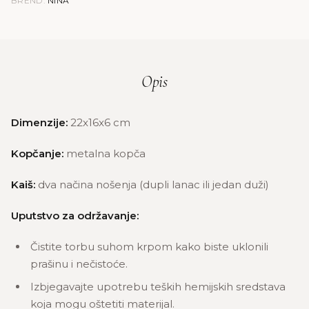
BREND:
NINA
Opis
Dimenzije:
22x16x6 cm
Kopčanje:
metalna kopča
Kaiš:
dva načina nošenja (dupli lanac ili jedan duži)
Uputstvo za održavanje:
Čistite torbu suhom krpom kako biste uklonili
prašinu i nečistoće.
Izbjegavajte upotrebu teških hemijskih sredstava
koja mogu oštetiti materijal.