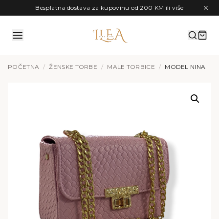
Preskoči na sadržaj
Besplatna dostava za kupovinu od 200 KM ili više
POČETNA
/
ŽENSKE TORBE
/
MALE TORBICE
/
MODEL NINA