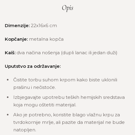
Opis
Dimenzije:
22x16x6 cm
Kopčanje:
metalna kopča
Kaiš:
dva načina nošenja (dupli lanac ili jedan duži)
Uputstvo za održavanje:
Čistite torbu suhom krpom kako biste uklonili
prašinu i nečistoće.
Izbjegavajte upotrebu teških hemijskih sredstava
koja mogu oštetiti materijal.
Ako je potrebno, koristite blago vlažnu krpu za
tvrdokornije mrlje, ali pazite da materijal ne bude
natopljen.