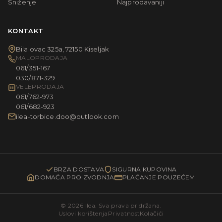
Sniženje
Najprodavaniji
KONTAKT
Bilalovac 325a, 72150 Kiseljak
MALOPRODAJA
061/351-167
030/871-329
VELEPRODAJA
061/762-973
061/682-923
ilea-torbice.doo@outlook.com
BRZA DOSTAVA
SIGURNA KUPOVINA
DOMAĆA PROIZVODNJA
PLAĆANJE POUZEĆEM
© 2026 Ilea. Sva prava pridržana.
Uslovi korištenja
Privatnost
Kolačići