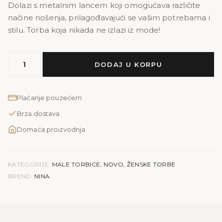
Dolazi s metalnim lancem koji omogućava različite
načine nošenja, prilagođavajući se vašim potrebama i
stilu. Torba koja nikada ne izlazi iz mode!
MODEL
DODAJ U KORPU
NINA
količina
Plaćanje pouzećem
Brza dostava
Domaća proizvodnja
KATEGORIJE:
MALE TORBICE
,
NOVO
,
ŽENSKE TORBE
BREND:
NINA