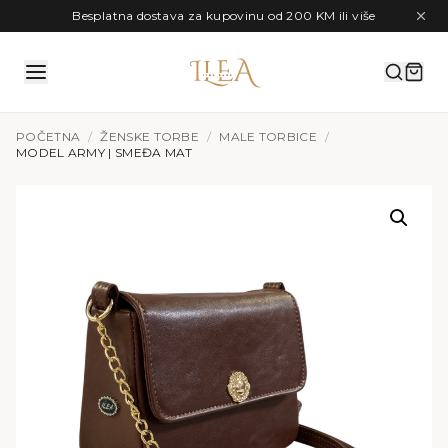
Preskoči na sadržaj
Besplatna dostava za kupovinu od 200 KM ili više
POČETNA
/
ŽENSKE TORBE
/
MALE TORBICE
/
MODEL ARMY | SMEĐA MAT