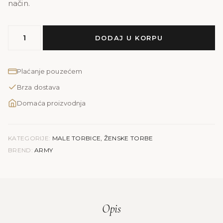
način.
MODEL
DODAJ U KORPU
ARMY
|
smeđa
Plaćanje pouzećem
mat
Brza dostava
količina
Domaća proizvodnja
KATEGORIJE:
MALE TORBICE
,
ŽENSKE TORBE
BREND:
ARMY
Opis