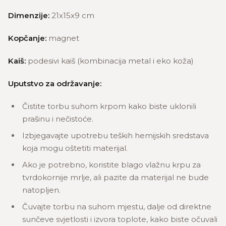
Dimenzije:
21x15x9 cm
Kopčanje:
magnet
Kaiš:
podesivi kaiš (kombinacija metal i eko koža)
Uputstvo za održavanje:
Čistite torbu suhom krpom kako biste uklonili
prašinu i nečistoće.
Izbjegavajte upotrebu teških hemijskih sredstava
koja mogu oštetiti materijal.
Ako je potrebno, koristite blago vlažnu krpu za
tvrdokornije mrlje, ali pazite da materijal ne bude
natopljen.
Čuvajte torbu na suhom mjestu, dalje od direktne
sunčeve svjetlosti i izvora toplote, kako biste očuvali