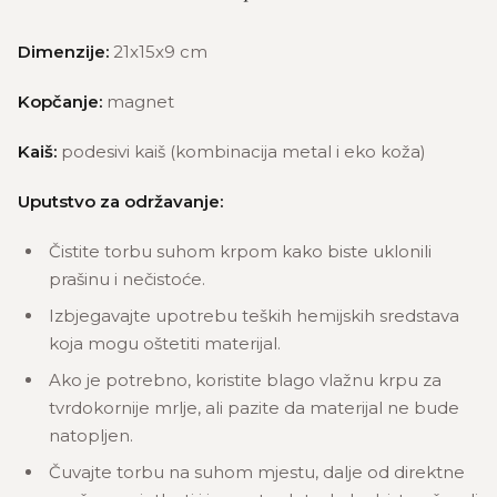
Dimenzije:
21x15x9 cm
Kopčanje:
magnet
Kaiš:
podesivi kaiš (kombinacija metal i eko koža)
Uputstvo za održavanje:
Čistite torbu suhom krpom kako biste uklonili
prašinu i nečistoće.
Izbjegavajte upotrebu teških hemijskih sredstava
koja mogu oštetiti materijal.
Ako je potrebno, koristite blago vlažnu krpu za
tvrdokornije mrlje, ali pazite da materijal ne bude
natopljen.
Čuvajte torbu na suhom mjestu, dalje od direktne