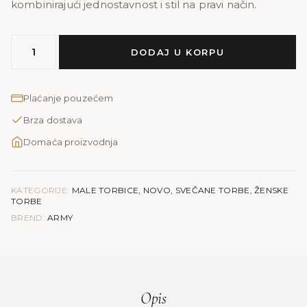
kombinirajući jednostavnost i stil na pravi način.
MODEL
DODAJ U KORPU
ARMY
|
crna
Plaćanje pouzećem
količina
Brza dostava
Domaća proizvodnja
KATEGORIJE:
MALE TORBICE
,
NOVO
,
SVEČANE TORBE
,
ŽENSKE
TORBE
BREND:
ARMY
Opis