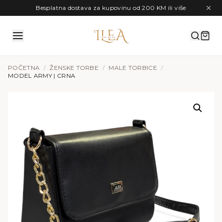
Preskoči na sadržaj
Besplatna dostava za kupovinu od 200 KM ili više
POČETNA
/
ŽENSKE TORBE
/
MALE TORBICE
/
MODEL ARMY | CRNA