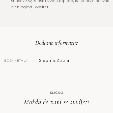
sunčeve svjetlosti i izvora toplote, kako biste očuvali
njen izgled i kvalitet.
Dodatne informacije
Srebrna, Zlatna
BOJA METALA
SLIČNO
Možda će vam se svidjeti