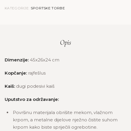
KATEGORIJE:
SPORTSKE TORBE
Opis
Dimenzije:
45x26x24 cm
Kopčanje:
rajfešlus
Kaiš:
dugi podesivi kaiš
Uputstvo za održavanje:
Površinu materijala obrišite mekom, vlažnom
krpom, a metalne dijelove nježno čistite suhom
krpom kako biste spriječili ogrebotine.