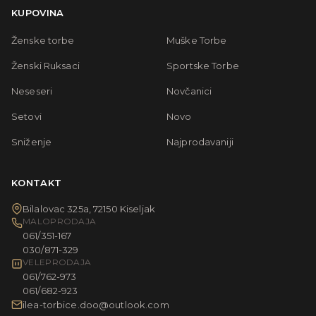
KUPOVINA
Ženske torbe
Muške Torbe
Ženski Ruksaci
Sportske Torbe
Neseseri
Novčanici
Setovi
Novo
Sniženje
Najprodavaniji
KONTAKT
Bilalovac 325a, 72150 Kiseljak
MALOPRODAJA
061/351-167
030/871-329
VELEPRODAJA
061/762-973
061/682-923
ilea-torbice.doo@outlook.com