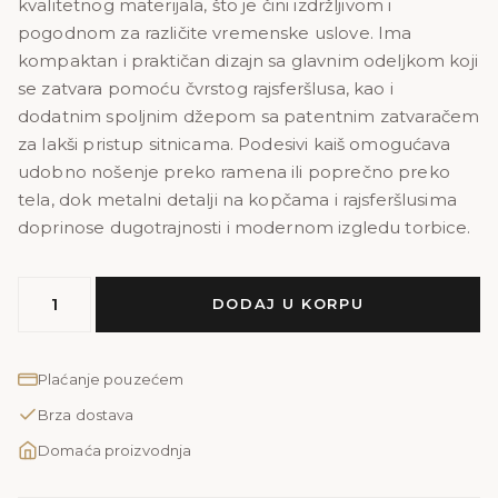
kvalitetnog materijala, što je čini izdržljivom i
50,00 KM.
40,00 KM.
pogodnom za različite vremenske uslove. Ima
kompaktan i praktičan dizajn sa glavnim odeljkom koji
se zatvara pomoću čvrstog rajsferšlusa, kao i
dodatnim spoljnim džepom sa patentnim zatvaračem
za lakši pristup sitnicama. Podesivi kaiš omogućava
udobno nošenje preko ramena ili poprečno preko
tela, dok metalni detalji na kopčama i rajsferšlusima
doprinose dugotrajnosti i modernom izgledu torbice.
Sport
DODAJ U KORPU
torba
plava
količina
Plaćanje pouzećem
Brza dostava
Domaća proizvodnja