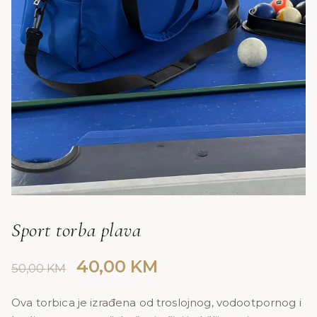
Sport torba plava
Original
Current
40,00
KM
50,00
KM
price
price
was:
is:
Ova torbica je izrađena od troslojnog, vodootpornog i