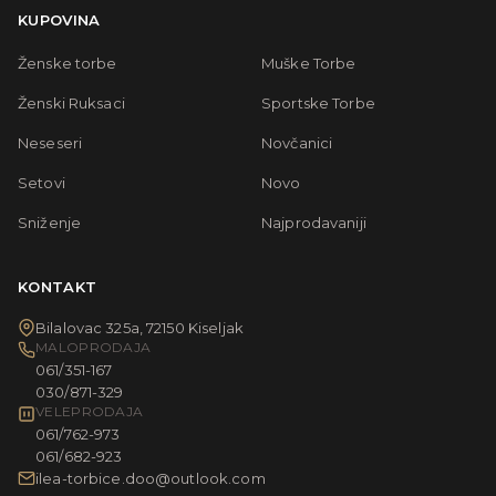
KUPOVINA
Ženske torbe
Muške Torbe
Ženski Ruksaci
Sportske Torbe
Neseseri
Novčanici
Setovi
Novo
Sniženje
Najprodavaniji
KONTAKT
Bilalovac 325a, 72150 Kiseljak
MALOPRODAJA
061/351-167
030/871-329
VELEPRODAJA
061/762-973
061/682-923
ilea-torbice.doo@outlook.com