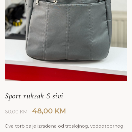
Sport ruksak S sivi
Original
Current
48,00
KM
60,00
KM
price
price
was:
is:
Ova torbica je izrađena od troslojnog, vodootpornog i