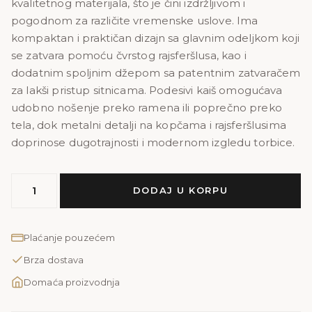
kvalitetnog materijala, što je čini izdržljivom i
60,00 KM.
48,00 KM.
pogodnom za različite vremenske uslove. Ima
kompaktan i praktičan dizajn sa glavnim odeljkom koji
se zatvara pomoću čvrstog rajsferšlusa, kao i
dodatnim spoljnim džepom sa patentnim zatvaračem
za lakši pristup sitnicama. Podesivi kaiš omogućava
udobno nošenje preko ramena ili poprečno preko
tela, dok metalni detalji na kopčama i rajsferšlusima
doprinose dugotrajnosti i modernom izgledu torbice.
Sport
DODAJ U KORPU
ruksak
S
sivi
Plaćanje pouzećem
količina
Brza dostava
Domaća proizvodnja