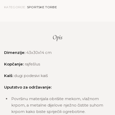
KATEGORIJE:
SPORTSKE TORBE
Opis
Dimenzije:
43x30x14 cm
Kopčanje:
rajfešlus
Kaiš:
dugi podesivi kaiš
Uputstvo za održavanje:
Površinu materijala obrišite mekom, vlažnom
krpom, a metalne dijelove nježno čistite suhom
krpom kako biste spriječili ogrebotine.