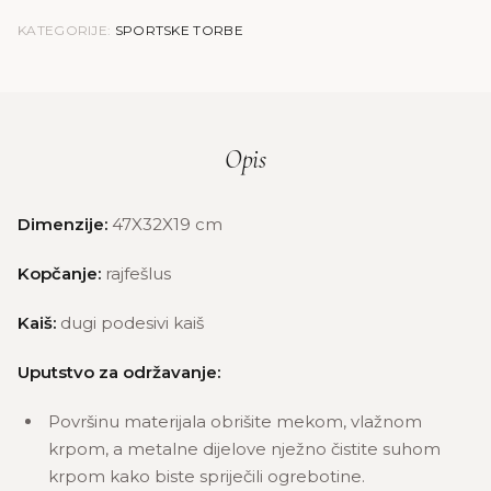
KATEGORIJE:
SPORTSKE TORBE
Opis
Dimenzije:
47X32X19 cm
Kopčanje:
rajfešlus
Kaiš:
dugi podesivi kaiš
Uputstvo za održavanje:
Površinu materijala obrišite mekom, vlažnom
krpom, a metalne dijelove nježno čistite suhom
krpom kako biste spriječili ogrebotine.