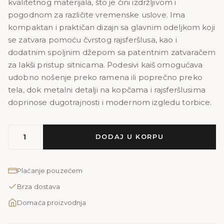
kvalitetnog materijala, što je čini izdržljivom i
60,00 KM.
48,00 KM.
pogodnom za različite vremenske uslove. Ima
kompaktan i praktičan dizajn sa glavnim odeljkom koji
se zatvara pomoću čvrstog rajsferšlusa, kao i
dodatnim spoljnim džepom sa patentnim zatvaračem
za lakši pristup sitnicama. Podesivi kaiš omogućava
udobno nošenje preko ramena ili poprečno preko
tela, dok metalni detalji na kopčama i rajsferšlusima
doprinose dugotrajnosti i modernom izgledu torbice.
Sport
DODAJ U KORPU
ruksak
M
plavi
Plaćanje pouzećem
količina
Brza dostava
Domaća proizvodnja