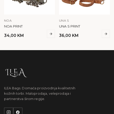
NOA
UNA S
NOA PRINT
UNA S PRINT
34,00
KM
36,00
KM
ILEA Bags. Domaća proizvodnja kvalitetnih
kožnih torbi. Maloprodaja, veleprodaja i
partnerstva širom regije.