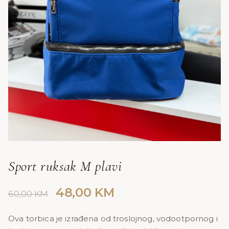
Sport ruksak M plavi
Original
Current
48,00
KM
60,00
KM
price
price
was:
is:
Ova torbica je izrađena od troslojnog, vodootpornog i