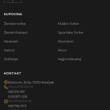
KUPOVINA
Ženske torbe
Muške Torbe
Ženski Ruksaci
Sportske Torbe
Neseseri
Novčanici
Setovi
Novo
Sniženje
Najprodavaniji
KONTAKT
Bilalovac 325a, 72150 Kiseljak
MALOPRODAJA
061/351-167
030/871-329
VELEPRODAJA
061/762-973