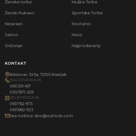
Ženske torbe
Muške Torbe
Ženski Ruksaci
Sportske Torbe
Neseseri
Novčanici
Setovi
Novo
Sniženje
Najprodavaniji
KONTAKT
Bilalovac 325a, 72150 Kiseljak
MALOPRODAJA
061/351-167
030/871-329
VELEPRODAJA
061/762-973
061/682-923
ilea-torbice.doo@outlook.com