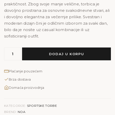
praktičnost. Zbog svoje manje veličine, torbica je
dovoljno prostrana za osnovne svakodnevne stvari, ali
i dovoljno elegantna za večernje prilike. Svestran i
moderan dizajn čini je odličnim izborom za svaki dan,
bilo da je nosite uz casual kombinacije ili uz
sofisticiraniji outfit.
NOA
DODAJ U KORPU
PRINT
količina
Plaćanje pouzećem
Brza dostava
Domaća proizvodnja
KATEGORIJE:
SPORTSKE TORBE
BREND:
NOA