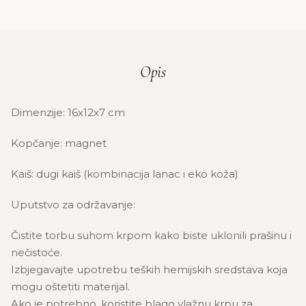
Opis
Dimenzije: 16x12x7 cm
Kopčanje: magnet
Kaiš: dugi kaiš (kombinacija lanac i eko koža)
Uputstvo za održavanje:
Čistite torbu suhom krpom kako biste uklonili prašinu i
nečistoće.
Izbjegavajte upotrebu teških hemijskih sredstava koja
mogu oštetiti materijal.
Ako je potrebno, koristite blago vlažnu krpu za